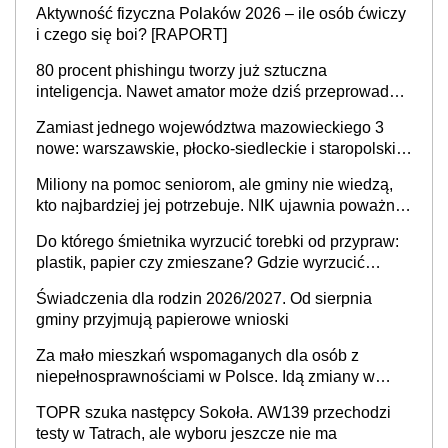
Aktywność fizyczna Polaków 2026 – ile osób ćwiczy
i czego się boi? [RAPORT]
80 procent phishingu tworzy już sztuczna
inteligencja. Nawet amator może dziś przeprowadzić
skuteczny cyberatak
Zamiast jednego województwa mazowieckiego 3
nowe: warszawskie, płocko-siedleckie i staropolskie.
Nigdzie w Europie nie ma tak dużych jednostek
Miliony na pomoc seniorom, ale gminy nie wiedzą,
stołecznych
kto najbardziej jej potrzebuje. NIK ujawnia poważną
lukę w systemie
Do którego śmietnika wyrzucić torebki od przypraw:
plastik, papier czy zmieszane? Gdzie wyrzucić
młynek po przyprawach?
Świadczenia dla rodzin 2026/2027. Od sierpnia
gminy przyjmują papierowe wnioski
Za mało mieszkań wspomaganych dla osób z
niepełnosprawnościami w Polsce. Idą zmiany w
przepisach
TOPR szuka następcy Sokoła. AW139 przechodzi
testy w Tatrach, ale wyboru jeszcze nie ma