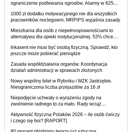
ograniczenie podlewania ogrodów. Alarmy w 625
gminach. Niżówka hydrogeologiczna może objąć
1000 zł dodatku motywacyjnego nie dla wszystkich
cały kraj
pracowników noclegowni. MRPiPS wyjaśnia zasady
Mieszkania dla osób z niepełnosprawnościami to
alternatywa dla opieki instytucjonalnej. 53% chce
mieszkać samodzielnie lub z rodziną
Inkasent nie musi być osobą fizyczną. Sprawdź, kto
jeszcze może pobierać pieniądze
Zasada współdziałania organów. Koordynacja
działań administracji w sprawach złożonych
Nowy wspólny bilet w Rybniku i MZK Jastrzębie.
Nieograniczona liczba przejazdów za 16 zł
Niepodjęcie uchwały o wyrażeniu zgody na
zwolnienie radnego to za mało. Rady wciąż
popełniają ten błąd, a sądy muszą rozstrzygać
Aktywność fizyczna Polaków 2026 – ile osób ćwiczy
sprawy
i czego się boi? [RAPORT]
80 procent phishingu tworzy już sztuczna