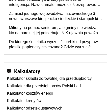
inteligencja. Nawet amator może dziś przeprowadzić
skuteczny cyberatak
Zamiast jednego województwa mazowieckiego 3
nowe: warszawskie, płocko-siedleckie i staropolskie.
Nigdzie w Europie nie ma tak dużych jednostek
Miliony na pomoc seniorom, ale gminy nie wiedzą,
stołecznych
kto najbardziej jej potrzebuje. NIK ujawnia poważną
lukę w systemie
Do którego śmietnika wyrzucić torebki od przypraw:
plastik, papier czy zmieszane? Gdzie wyrzucić
młynek po przyprawach?
Kalkulatory
Kalkulator składki zdrowotnej dla przedsiębiorcy
Kalkulator dla przedsiębiorców Polski Ład
Kalkulator kosztów energii
Kalkulator kredytów
Kalkulator odsetek ustawowych