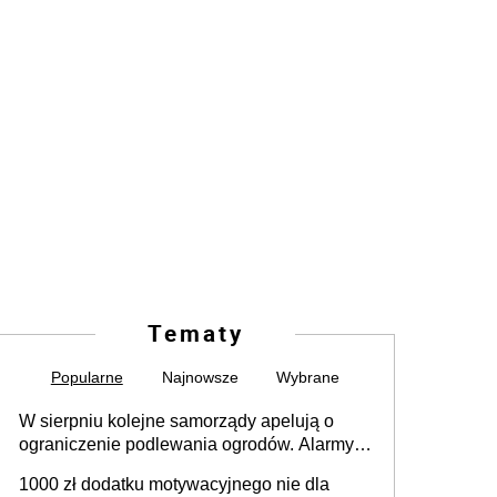
Tematy
Popularne
Najnowsze
Wybrane
W sierpniu kolejne samorządy apelują o
ograniczenie podlewania ogrodów. Alarmy w
625 gminach. Niżówka hydrogeologiczna
1000 zł dodatku motywacyjnego nie dla
może objąć cały kraj