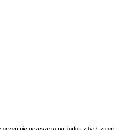
y uczeń nie uczęszcza na żadne z tych zajęć