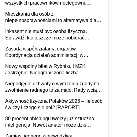
wszystkich pracowników noclegowni.
MRPiPS wyjaśnia zasady
Mieszkania dla osób z
niepełnosprawnościami to alternatywa dla
opieki instytucjonalnej. 53% chce mieszkać
Inkasent nie musi być osobą fizyczną.
samodzielnie lub z rodziną
Sprawdź, kto jeszcze może pobierać
pieniądze
Zasada współdziałania organów.
Koordynacja działań administracji w
sprawach złożonych
Nowy wspólny bilet w Rybniku i MZK
Jastrzębie. Nieograniczona liczba
przejazdów za 16 zł
Niepodjęcie uchwały o wyrażeniu zgody na
zwolnienie radnego to za mało. Rady wciąż
popełniają ten błąd, a sądy muszą
Aktywność fizyczna Polaków 2026 – ile osób
rozstrzygać sprawy
ćwiczy i czego się boi? [RAPORT]
80 procent phishingu tworzy już sztuczna
inteligencja. Nawet amator może dziś
przeprowadzić skuteczny cyberatak
Zamiast jednego województwa