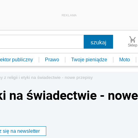
REKLAMA
Sklep
ektor publiczny
Prawo
Twoje pieniądze
Moto
 z religii i etyki na świadectwie - nowe przepisy
yki na świadectwie - nowe
 się na newsletter