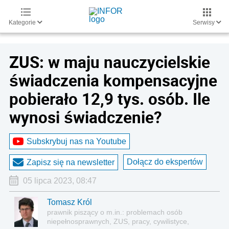
Kategorie
Serwisy
ZUS: w maju nauczycielskie
świadczenia kompensacyjne
pobierało 12,9 tys. osób. Ile
wynosi świadczenie?
Subskrybuj nas na Youtube
Dołącz do ekspertów
Zapisz się na newsletter
05 lipca 2023, 08:47
Tomasz Król
prawnik piszący o m.in.: problemach osób
niepełnosprawnych, ZUS, pracy, cywilistyce,