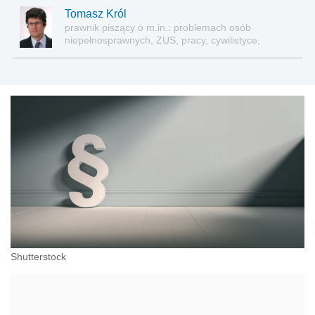
Tomasz Król
prawnik piszący o m.in.: problemach osób
niepełnosprawnych, ZUS, pracy, cywilistyce,
administracji, przedsiębiorcach, podatkach
Shutterstock