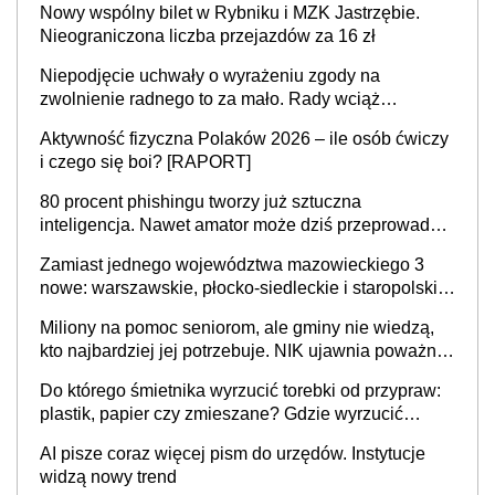
Nowy wspólny bilet w Rybniku i MZK Jastrzębie.
Nieograniczona liczba przejazdów za 16 zł
Niepodjęcie uchwały o wyrażeniu zgody na
zwolnienie radnego to za mało. Rady wciąż
popełniają ten błąd, a sądy muszą rozstrzygać
Aktywność fizyczna Polaków 2026 – ile osób ćwiczy
sprawy
i czego się boi? [RAPORT]
80 procent phishingu tworzy już sztuczna
inteligencja. Nawet amator może dziś przeprowadzić
skuteczny cyberatak
Zamiast jednego województwa mazowieckiego 3
nowe: warszawskie, płocko-siedleckie i staropolskie.
Nigdzie w Europie nie ma tak dużych jednostek
Miliony na pomoc seniorom, ale gminy nie wiedzą,
stołecznych
kto najbardziej jej potrzebuje. NIK ujawnia poważną
lukę w systemie
Do którego śmietnika wyrzucić torebki od przypraw:
plastik, papier czy zmieszane? Gdzie wyrzucić
młynek po przyprawach?
AI pisze coraz więcej pism do urzędów. Instytucje
widzą nowy trend