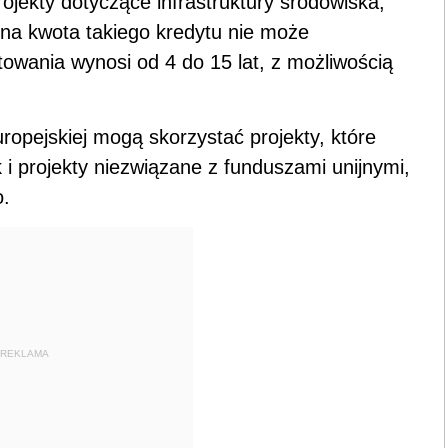
jekty dotyczące infrastruktury środowiska,
lna kwota takiego kredytu nie może
towania wynosi od 4 do 15 lat, z możliwością
ropejskiej mogą skorzystać projekty, które
k i projekty niezwiązane z funduszami unijnymi,
o.
REKLAMA