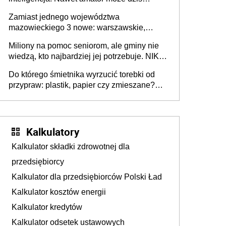
przeprowadzić skuteczny cyberatak
Zamiast jednego województwa
mazowieckiego 3 nowe: warszawskie,
płocko-siedleckie i staropolskie. Nigdzie w
Miliony na pomoc seniorom, ale gminy nie
Europie nie ma tak dużych jednostek
wiedzą, kto najbardziej jej potrzebuje. NIK
stołecznych
ujawnia poważną lukę w systemie
Do którego śmietnika wyrzucić torebki od
przypraw: plastik, papier czy zmieszane?
Gdzie wyrzucić młynek po przyprawach?
Kalkulatory
Kalkulator składki zdrowotnej dla
przedsiębiorcy
Kalkulator dla przedsiębiorców Polski Ład
Kalkulator kosztów energii
Kalkulator kredytów
Kalkulator odsetek ustawowych