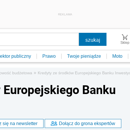
REKLAMA
Sklep
ektor publiczny
Prawo
Twoje pieniądze
Moto
»
owość budżetowa
Kredyty ze środków Europejskiego Banku Inwesty
 Europejskiego Banku
 się na newsletter
Dołącz do grona ekspertów