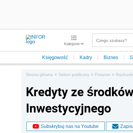
Kategorie
Księgowość
Kadry
Biznes
S
»
»
»
Strona główna
Sektor publiczny
Finanse
Rachunk
Kredyty ze środków
Inwestycyjnego
Subskrybuj nas na Youtube
Zapisz