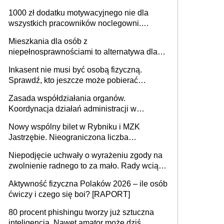
625 gminach. Niżówka hydrogeologiczna
1000 zł dodatku motywacyjnego nie dla
może objąć cały kraj
wszystkich pracowników noclegowni.
MRPiPS wyjaśnia zasady
Mieszkania dla osób z
niepełnosprawnościami to alternatywa dla
opieki instytucjonalnej. 53% chce mieszkać
Inkasent nie musi być osobą fizyczną.
samodzielnie lub z rodziną
Sprawdź, kto jeszcze może pobierać
pieniądze
Zasada współdziałania organów.
Koordynacja działań administracji w
sprawach złożonych
Nowy wspólny bilet w Rybniku i MZK
Jastrzębie. Nieograniczona liczba
przejazdów za 16 zł
Niepodjęcie uchwały o wyrażeniu zgody na
zwolnienie radnego to za mało. Rady wciąż
popełniają ten błąd, a sądy muszą
Aktywność fizyczna Polaków 2026 – ile osób
rozstrzygać sprawy
ćwiczy i czego się boi? [RAPORT]
80 procent phishingu tworzy już sztuczna
inteligencja. Nawet amator może dziś