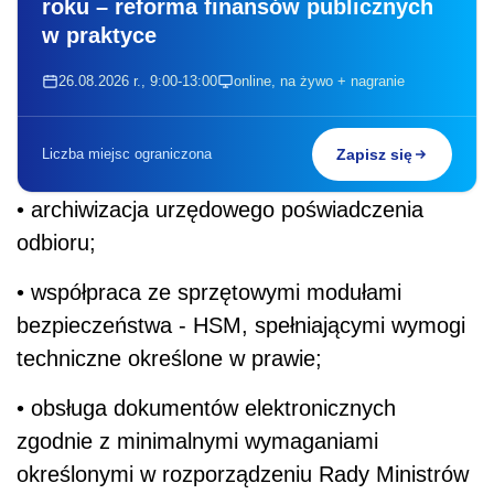
roku – reforma finansów publicznych
w praktyce
26.08.2026 r., 9:00-13:00
online, na żywo + nagranie
Liczba miejsc ograniczona
Zapisz się
• archiwizacja urzędowego poświadczenia
odbioru;
• współpraca ze sprzętowymi modułami
bezpieczeństwa - HSM, spełniającymi wymogi
techniczne określone w prawie;
• obsługa dokumentów elektronicznych
zgodnie z minimalnymi wymaganiami
określonymi w rozporządzeniu Rady Ministrów