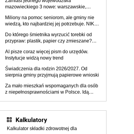
Zamiast jednego województwa
mazowieckiego 3 nowe: warszawskie,
płocko-siedleckie i staropolskie. Nigdzie w
Miliony na pomoc seniorom, ale gminy nie
Europie nie ma tak dużych jednostek
wiedzą, kto najbardziej jej potrzebuje. NIK
stołecznych
ujawnia poważną lukę w systemie
Do którego śmietnika wyrzucić torebki od
przypraw: plastik, papier czy zmieszane?
Gdzie wyrzucić młynek po przyprawach?
AI pisze coraz więcej pism do urzędów.
Instytucje widzą nowy trend
Świadczenia dla rodzin 2026/2027. Od
sierpnia gminy przyjmują papierowe wnioski
Za mało mieszkań wspomaganych dla osób
z niepełnosprawnościami w Polsce. Idą
zmiany w przepisach
Kalkulatory
Kalkulator składki zdrowotnej dla