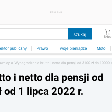
REKLAMA
Sklep
ektor publiczny
Prawo
Twoje pieniądze
Moto
»
ownicy
Wynagrodzenie brutto i netto dla pensji od 3100 zł do 10000 zł
o i netto dla pensji od
 od 1 lipca 2022 r.
]