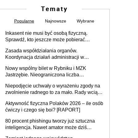
Tematy
Popularne
Najnowsze
Wybrane
Inkasent nie musi być osobą fizyczną.
Sprawdź, kto jeszcze może pobierać
pieniądze
Zasada współdziałania organów.
Koordynacja działań administracji w
sprawach złożonych
Nowy wspólny bilet w Rybniku i MZK
Jastrzębie. Nieograniczona liczba
przejazdów za 16 zł
Niepodjęcie uchwały o wyrażeniu zgody na
zwolnienie radnego to za mało. Rady wciąż
popełniają ten błąd, a sądy muszą
Aktywność fizyczna Polaków 2026 – ile osób
rozstrzygać sprawy
ćwiczy i czego się boi? [RAPORT]
80 procent phishingu tworzy już sztuczna
inteligencja. Nawet amator może dziś
przeprowadzić skuteczny cyberatak