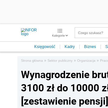
Kategorie
Księgowość
Kadry
Biznes
S
»
»
»
Strona główna
Sektor publiczny
Organizacja
Prac
Wynagrodzenie brutt
3100 zł do 10000 zł
[zestawienie pensji