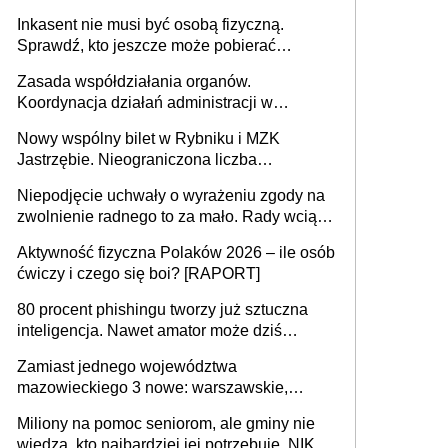
opieki instytucjonalnej. 53% chce mieszkać
Inkasent nie musi być osobą fizyczną.
samodzielnie lub z rodziną
Sprawdź, kto jeszcze może pobierać
pieniądze
Zasada współdziałania organów.
Koordynacja działań administracji w
sprawach złożonych
Nowy wspólny bilet w Rybniku i MZK
Jastrzębie. Nieograniczona liczba
przejazdów za 16 zł
Niepodjęcie uchwały o wyrażeniu zgody na
zwolnienie radnego to za mało. Rady wciąż
popełniają ten błąd, a sądy muszą
Aktywność fizyczna Polaków 2026 – ile osób
rozstrzygać sprawy
ćwiczy i czego się boi? [RAPORT]
80 procent phishingu tworzy już sztuczna
inteligencja. Nawet amator może dziś
przeprowadzić skuteczny cyberatak
Zamiast jednego województwa
mazowieckiego 3 nowe: warszawskie,
płocko-siedleckie i staropolskie. Nigdzie w
Miliony na pomoc seniorom, ale gminy nie
Europie nie ma tak dużych jednostek
wiedzą, kto najbardziej jej potrzebuje. NIK