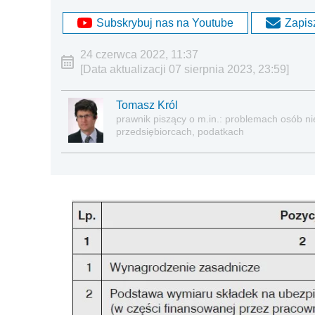
Subskrybuj nas na Youtube
Zapisz
24 czerwca 2022, 11:37
[Data aktualizacji 07 sierpnia 2023, 23:59]
Tomasz Król
prawnik piszący o m.in.: problemach osób nie
przedsiębiorcach, podatkach