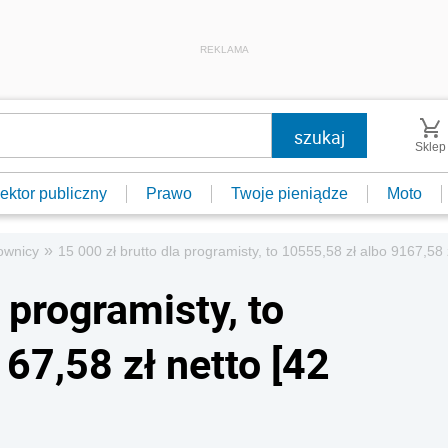
REKLAMA
Sklep
ektor publiczny
Prawo
Twoje pieniądze
Moto
»
ownicy
15 000 zł brutto dla programisty, to 10555,58 zł albo 9167,58 
 programisty, to
67,58 zł netto [42