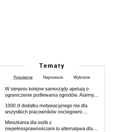
Tematy
Popularne
Najnowsze
Wybrane
W sierpniu kolejne samorządy apelują o
ograniczenie podlewania ogrodów. Alarmy w
625 gminach. Niżówka hydrogeologiczna
1000 zł dodatku motywacyjnego nie dla
może objąć cały kraj
wszystkich pracowników noclegowni.
MRPiPS wyjaśnia zasady
Mieszkania dla osób z
niepełnosprawnościami to alternatywa dla