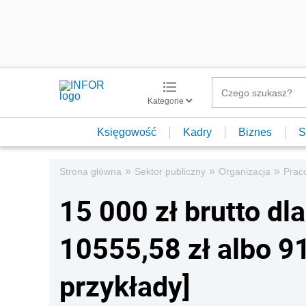
Kategorie
Księgowość
Kadry
Biznes
S
»
»
»
Strona główna
Sektor publiczny
Organizacja
Prac
15 000 zł brutto dla
10555,58 zł albo 91
przykłady]