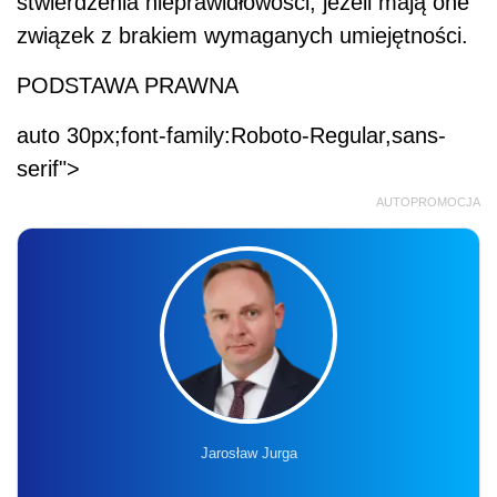
stwierdzenia nieprawidłowości, jeżeli mają one
związek z brakiem wymaganych umiejętności.
PODSTAWA PRAWNA
auto 30px;font-family:Roboto-Regular,sans-
serif">
AUTOPROMOCJA
Jarosław Jurga