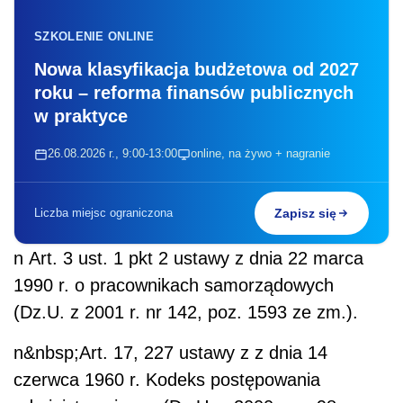
SZKOLENIE ONLINE
Nowa klasyfikacja budżetowa od 2027
roku – reforma finansów publicznych
w praktyce
26.08.2026 r., 9:00-13:00
online, na żywo + nagranie
Liczba miejsc ograniczona
Zapisz się
n
Art. 3 ust. 1 pkt 2 ustawy z dnia 22 marca
1990 r. o pracownikach samorządowych
(Dz.U. z 2001 r. nr 142, poz. 1593 ze zm.).
n
&nbsp;Art. 17, 227 ustawy z z dnia 14
czerwca 1960 r. Kodeks postępowania