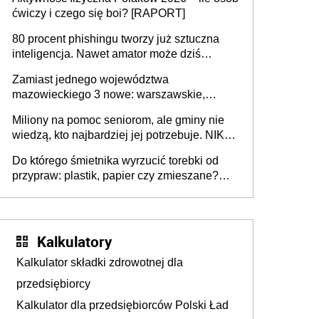
rozstrzygać sprawy
ćwiczy i czego się boi? [RAPORT]
80 procent phishingu tworzy już sztuczna
inteligencja. Nawet amator może dziś
przeprowadzić skuteczny cyberatak
Zamiast jednego województwa
mazowieckiego 3 nowe: warszawskie,
płocko-siedleckie i staropolskie. Nigdzie w
Miliony na pomoc seniorom, ale gminy nie
Europie nie ma tak dużych jednostek
wiedzą, kto najbardziej jej potrzebuje. NIK
stołecznych
ujawnia poważną lukę w systemie
Do którego śmietnika wyrzucić torebki od
przypraw: plastik, papier czy zmieszane?
Gdzie wyrzucić młynek po przyprawach?
Kalkulatory
Kalkulator składki zdrowotnej dla
przedsiębiorcy
Kalkulator dla przedsiębiorców Polski Ład