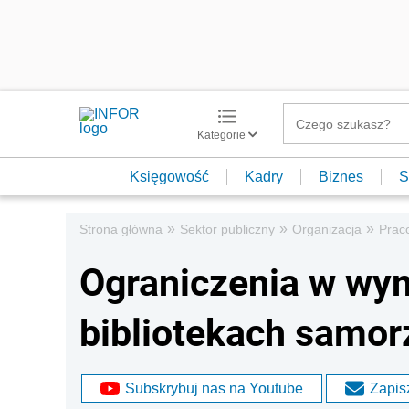
Kategorie
Księgowość
Kadry
Biznes
S
»
»
»
Strona główna
Sektor publiczny
Organizacja
Prac
Ograniczenia w wy
bibliotekach samo
Subskrybuj nas na Youtube
Zapisz