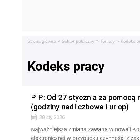
»
»
»
Strona główna
Sektor publiczny
Tematy
Kodeks p
Kodeks pracy
PIP: Od 27 stycznia za pomocą 
(godziny nadliczbowe i urlop)
29 sty 2026
Najważniejsza zmiana zawarta w noweli Ko
elektronicznej w przypadku czynności z z