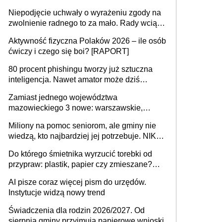
przejazdów za 16 zł
Niepodjęcie uchwały o wyrażeniu zgody na
zwolnienie radnego to za mało. Rady wciąż
popełniają ten błąd, a sądy muszą
Aktywność fizyczna Polaków 2026 – ile osób
rozstrzygać sprawy
ćwiczy i czego się boi? [RAPORT]
80 procent phishingu tworzy już sztuczna
inteligencja. Nawet amator może dziś
przeprowadzić skuteczny cyberatak
Zamiast jednego województwa
mazowieckiego 3 nowe: warszawskie,
płocko-siedleckie i staropolskie. Nigdzie w
Miliony na pomoc seniorom, ale gminy nie
Europie nie ma tak dużych jednostek
wiedzą, kto najbardziej jej potrzebuje. NIK
stołecznych
ujawnia poważną lukę w systemie
Do którego śmietnika wyrzucić torebki od
przypraw: plastik, papier czy zmieszane?
Gdzie wyrzucić młynek po przyprawach?
AI pisze coraz więcej pism do urzędów.
Instytucje widzą nowy trend
Świadczenia dla rodzin 2026/2027. Od
sierpnia gminy przyjmują papierowe wnioski