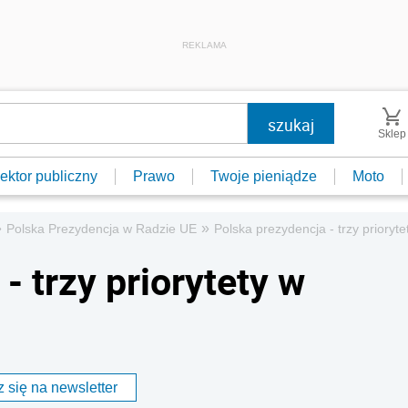
REKLAMA
Sklep
ektor publiczny
Prawo
Twoje pieniądze
Moto
»
»
Polska Prezydencja w Radzie UE
Polska prezydencja - trzy prioryte
- trzy priorytety w
 się na newsletter