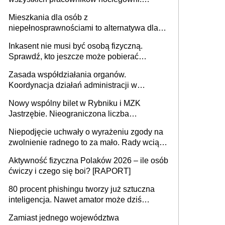
MRPiPS wyjaśnia zasady
Mieszkania dla osób z
niepełnosprawnościami to alternatywa dla
opieki instytucjonalnej. 53% chce mieszkać
Inkasent nie musi być osobą fizyczną.
samodzielnie lub z rodziną
Sprawdź, kto jeszcze może pobierać
pieniądze
Zasada współdziałania organów.
Koordynacja działań administracji w
sprawach złożonych
Nowy wspólny bilet w Rybniku i MZK
Jastrzębie. Nieograniczona liczba
przejazdów za 16 zł
Niepodjęcie uchwały o wyrażeniu zgody na
zwolnienie radnego to za mało. Rady wciąż
popełniają ten błąd, a sądy muszą
Aktywność fizyczna Polaków 2026 – ile osób
rozstrzygać sprawy
ćwiczy i czego się boi? [RAPORT]
80 procent phishingu tworzy już sztuczna
inteligencja. Nawet amator może dziś
przeprowadzić skuteczny cyberatak
Zamiast jednego województwa