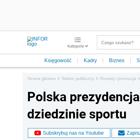
Kategorie
Księgowość
Kadry
Biznes
S
»
»
Strona główna
Sektor publiczny
Rozwój i promocja
Polska prezydencja 
dziedzinie sportu
Subskrybuj nas na Youtube
Zapisz