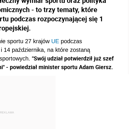
łeczny wymiar sportu oraz polityka
icznych - to trzy tematy, które
rtu podczas rozpoczynającej się 1
ropejskiej.
ie sportu 27 krajów
UE
podczas
i 14 października, na które zostaną
"Swój udział potwierdził już szef
 sportowych.
ini" - powiedział minister sportu Adam Giersz.
REKLAMA