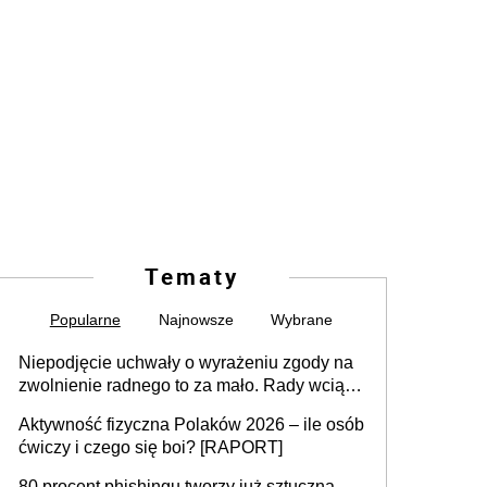
Tematy
Popularne
Najnowsze
Wybrane
Niepodjęcie uchwały o wyrażeniu zgody na
zwolnienie radnego to za mało. Rady wciąż
popełniają ten błąd, a sądy muszą
Aktywność fizyczna Polaków 2026 – ile osób
rozstrzygać sprawy
ćwiczy i czego się boi? [RAPORT]
80 procent phishingu tworzy już sztuczna