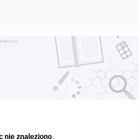
połeczna
c nie znaleziono