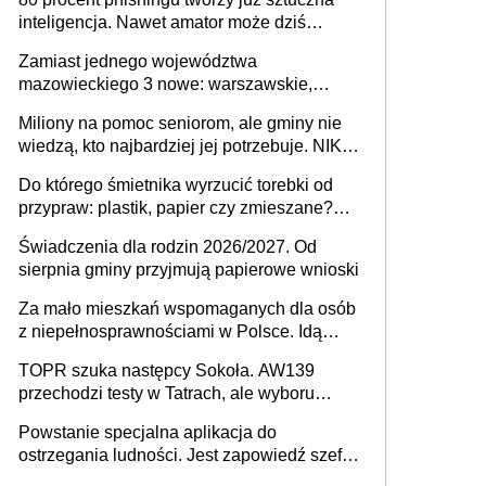
inteligencja. Nawet amator może dziś
przeprowadzić skuteczny cyberatak
Zamiast jednego województwa
mazowieckiego 3 nowe: warszawskie,
płocko-siedleckie i staropolskie. Nigdzie w
Miliony na pomoc seniorom, ale gminy nie
Europie nie ma tak dużych jednostek
wiedzą, kto najbardziej jej potrzebuje. NIK
stołecznych
ujawnia poważną lukę w systemie
Do którego śmietnika wyrzucić torebki od
przypraw: plastik, papier czy zmieszane?
Gdzie wyrzucić młynek po przyprawach?
Świadczenia dla rodzin 2026/2027. Od
sierpnia gminy przyjmują papierowe wnioski
Za mało mieszkań wspomaganych dla osób
z niepełnosprawnościami w Polsce. Idą
zmiany w przepisach
TOPR szuka następcy Sokoła. AW139
przechodzi testy w Tatrach, ale wyboru
jeszcze nie ma
Powstanie specjalna aplikacja do
ostrzegania ludności. Jest zapowiedź szefa
MSWiA