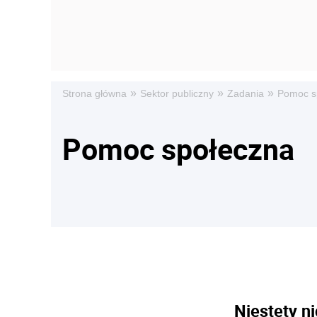
»
»
»
Strona główna
Sektor publiczny
Zadania
Pomoc s
Pomoc społeczna
Niestety ni