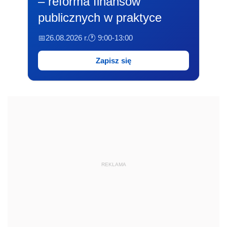
– reforma finansów
publicznych w praktyce
📅26.08.2026 r.
🕐 9:00-13:00
Zapisz się
REKLAMA