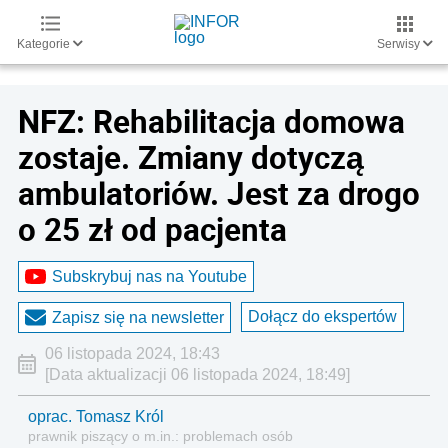
Kategorie
Serwisy
NFZ: Rehabilitacja domowa
zostaje. Zmiany dotyczą
ambulatoriów. Jest za drogo
o 25 zł od pacjenta
Subskrybuj nas na Youtube
Dołącz do ekspertów
Zapisz się na newsletter
06 listopada 2024, 18:43
[Data aktualizacji 06 listopada 2024, 18:49]
oprac. Tomasz Król
prawnik piszący o m.in.: problemach osób