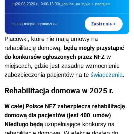
26.08.2026 r., 9:00-13:00
online, na żywo + nagranie
Liczba miejsc ograniczona
Zapisz się
Placówki, które nie mają umowy na
będą mogły przystąpić
rehabilitację domową,
do konkursów ogłoszonych przez NFZ
w
miejscach, gdzie jest zasadne wzmocnienie
zabezpieczenia pacjentów na te
świadczenia
.
Rehabilitacja domowa w 2025 r.
W całej Polsce NFZ zabezpiecza rehabilitację
domową dla pacjentów (jest 400 umów).
Niedługo będą
uzupełniające konkursy na
rehabilitację domową. W efekcie dostęp do