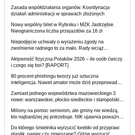
Zasada współdziałania organów. Koordynacja
działań administracji w sprawach złożonych
Nowy wspólny bilet w Rybniku i MZK Jastrzębie.
Nieograniczona liczba przejazdów za 16 zł
Niepodjęcie uchwały o wyrażeniu zgody na
zwolnienie radnego to za mało. Rady wciąż
popełniają ten błąd, a sądy muszą rozstrzygać
Aktywność fizyczna Polaków 2026 – ile osób ćwiczy
sprawy
i czego się boi? [RAPORT]
80 procent phishingu tworzy już sztuczna
inteligencja. Nawet amator może dziś przeprowadzić
skuteczny cyberatak
Zamiast jednego województwa mazowieckiego 3
nowe: warszawskie, płocko-siedleckie i staropolskie.
Nigdzie w Europie nie ma tak dużych jednostek
Miliony na pomoc seniorom, ale gminy nie wiedzą,
stołecznych
kto najbardziej jej potrzebuje. NIK ujawnia poważną
lukę w systemie
Do którego śmietnika wyrzucić torebki od przypraw:
plastik, papier czy zmieszane? Gdzie wyrzucić