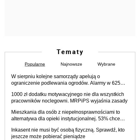
Tematy
Popularne
Najnowsze
Wybrane
W sierpniu kolejne samorządy apelują o
ograniczenie podlewania ogrodów. Alarmy w 625
gminach. Niżówka hydrogeologiczna może objąć
1000 zł dodatku motywacyjnego nie dla wszystkich
cały kraj
pracowników noclegowni. MRPiPS wyjaśnia zasady
Mieszkania dla osób z niepełnosprawnościami to
alternatywa dla opieki instytucjonalnej. 53% chce
mieszkać samodzielnie lub z rodziną
Inkasent nie musi być osobą fizyczną. Sprawdź, kto
jeszcze może pobierać pieniądze