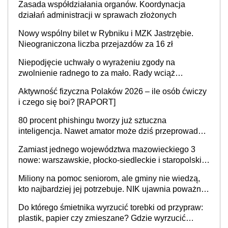
Zasada współdziałania organów. Koordynacja
działań administracji w sprawach złożonych
Nowy wspólny bilet w Rybniku i MZK Jastrzębie.
Nieograniczona liczba przejazdów za 16 zł
Niepodjęcie uchwały o wyrażeniu zgody na
zwolnienie radnego to za mało. Rady wciąż
popełniają ten błąd, a sądy muszą rozstrzygać
Aktywność fizyczna Polaków 2026 – ile osób ćwiczy
sprawy
i czego się boi? [RAPORT]
80 procent phishingu tworzy już sztuczna
inteligencja. Nawet amator może dziś przeprowadzić
skuteczny cyberatak
Zamiast jednego województwa mazowieckiego 3
nowe: warszawskie, płocko-siedleckie i staropolskie.
Nigdzie w Europie nie ma tak dużych jednostek
Miliony na pomoc seniorom, ale gminy nie wiedzą,
stołecznych
kto najbardziej jej potrzebuje. NIK ujawnia poważną
lukę w systemie
Do którego śmietnika wyrzucić torebki od przypraw:
plastik, papier czy zmieszane? Gdzie wyrzucić