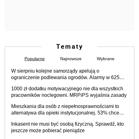
Tematy
Popularne
Najnowsze
Wybrane
W sierpniu kolejne samorządy apelują o
ograniczenie podlewania ogrodów. Alarmy w 625
gminach. Niżówka hydrogeologiczna może objąć
1000 zł dodatku motywacyjnego nie dla wszystkich
cały kraj
pracowników noclegowni. MRPiPS wyjaśnia zasady
Mieszkania dla osób z niepełnosprawnościami to
alternatywa dla opieki instytucjonalnej. 53% chce
mieszkać samodzielnie lub z rodziną
Inkasent nie musi być osobą fizyczną. Sprawdź, kto
jeszcze może pobierać pieniądze