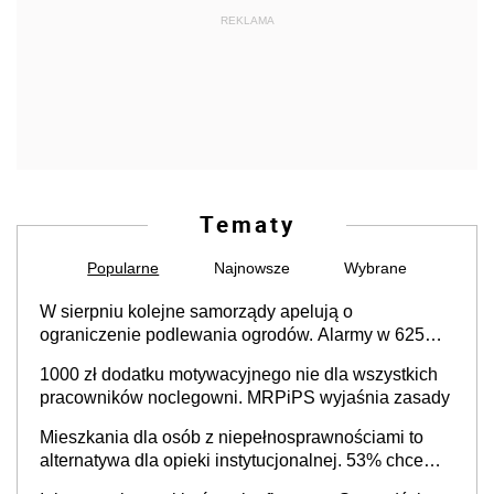
REKLAMA
Tematy
Popularne
Najnowsze
Wybrane
W sierpniu kolejne samorządy apelują o
ograniczenie podlewania ogrodów. Alarmy w 625
gminach. Niżówka hydrogeologiczna może objąć
1000 zł dodatku motywacyjnego nie dla wszystkich
cały kraj
pracowników noclegowni. MRPiPS wyjaśnia zasady
Mieszkania dla osób z niepełnosprawnościami to
alternatywa dla opieki instytucjonalnej. 53% chce
mieszkać samodzielnie lub z rodziną