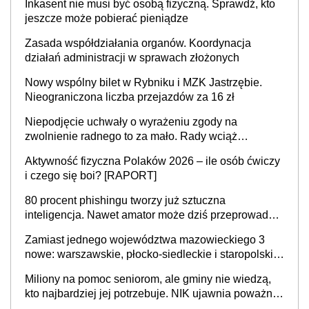
Inkasent nie musi być osobą fizyczną. Sprawdź, kto
jeszcze może pobierać pieniądze
Zasada współdziałania organów. Koordynacja
działań administracji w sprawach złożonych
Nowy wspólny bilet w Rybniku i MZK Jastrzębie.
Nieograniczona liczba przejazdów za 16 zł
Niepodjęcie uchwały o wyrażeniu zgody na
zwolnienie radnego to za mało. Rady wciąż
popełniają ten błąd, a sądy muszą rozstrzygać
Aktywność fizyczna Polaków 2026 – ile osób ćwiczy
sprawy
i czego się boi? [RAPORT]
80 procent phishingu tworzy już sztuczna
inteligencja. Nawet amator może dziś przeprowadzić
skuteczny cyberatak
Zamiast jednego województwa mazowieckiego 3
nowe: warszawskie, płocko-siedleckie i staropolskie.
Nigdzie w Europie nie ma tak dużych jednostek
Miliony na pomoc seniorom, ale gminy nie wiedzą,
stołecznych
kto najbardziej jej potrzebuje. NIK ujawnia poważną
lukę w systemie