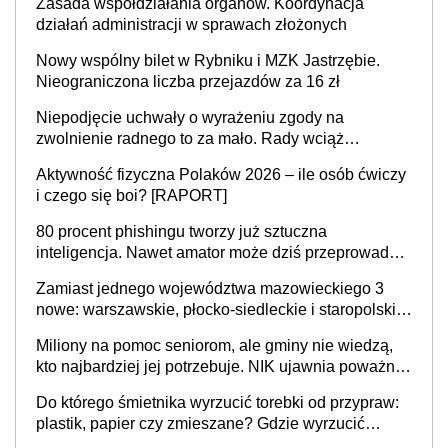
Zasada współdziałania organów. Koordynacja
działań administracji w sprawach złożonych
Nowy wspólny bilet w Rybniku i MZK Jastrzębie.
Nieograniczona liczba przejazdów za 16 zł
Niepodjęcie uchwały o wyrażeniu zgody na
zwolnienie radnego to za mało. Rady wciąż
popełniają ten błąd, a sądy muszą rozstrzygać
Aktywność fizyczna Polaków 2026 – ile osób ćwiczy
sprawy
i czego się boi? [RAPORT]
80 procent phishingu tworzy już sztuczna
inteligencja. Nawet amator może dziś przeprowadzić
skuteczny cyberatak
Zamiast jednego województwa mazowieckiego 3
nowe: warszawskie, płocko-siedleckie i staropolskie.
Nigdzie w Europie nie ma tak dużych jednostek
Miliony na pomoc seniorom, ale gminy nie wiedzą,
stołecznych
kto najbardziej jej potrzebuje. NIK ujawnia poważną
lukę w systemie
Do którego śmietnika wyrzucić torebki od przypraw:
plastik, papier czy zmieszane? Gdzie wyrzucić
młynek po przyprawach?