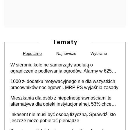
Tematy
Popularne
Najnowsze
Wybrane
W sierpniu kolejne samorządy apelują o
ograniczenie podlewania ogrodów. Alarmy w 625
gminach. Niżówka hydrogeologiczna może objąć
1000 zł dodatku motywacyjnego nie dla wszystkich
cały kraj
pracowników noclegowni. MRPiPS wyjaśnia zasady
Mieszkania dla osób z niepełnosprawnościami to
alternatywa dla opieki instytucjonalnej. 53% chce
mieszkać samodzielnie lub z rodziną
Inkasent nie musi być osobą fizyczną. Sprawdź, kto
jeszcze może pobierać pieniądze