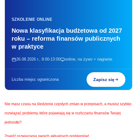
SZKOLENIE ONLINE
Nowa klasyfikacja budżetowa od 2027
roku – reforma finansów publicznych
w praktyce
26.08.2026 r., 9:00-13:00
online, na żywo + nagranie
Liczba miejsc ograniczona
Zapisz się
Nie masz czasu na śledzenie częstych zmian w przepisach, a musisz szybko
rozwiązać problemy, które pojawiają się w rozliczaniu finansów Twojej
jednostki?
Znajdź rozwiązania swoich aktualnych problemów!