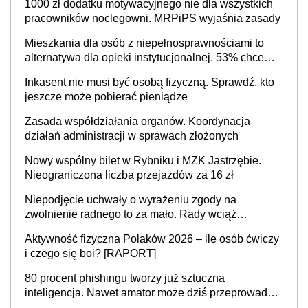
1000 zł dodatku motywacyjnego nie dla wszystkich
cały kraj
pracowników noclegowni. MRPiPS wyjaśnia zasady
Mieszkania dla osób z niepełnosprawnościami to
alternatywa dla opieki instytucjonalnej. 53% chce
mieszkać samodzielnie lub z rodziną
Inkasent nie musi być osobą fizyczną. Sprawdź, kto
jeszcze może pobierać pieniądze
Zasada współdziałania organów. Koordynacja
działań administracji w sprawach złożonych
Nowy wspólny bilet w Rybniku i MZK Jastrzębie.
Nieograniczona liczba przejazdów za 16 zł
Niepodjęcie uchwały o wyrażeniu zgody na
zwolnienie radnego to za mało. Rady wciąż
popełniają ten błąd, a sądy muszą rozstrzygać
Aktywność fizyczna Polaków 2026 – ile osób ćwiczy
sprawy
i czego się boi? [RAPORT]
80 procent phishingu tworzy już sztuczna
inteligencja. Nawet amator może dziś przeprowadzić
skuteczny cyberatak