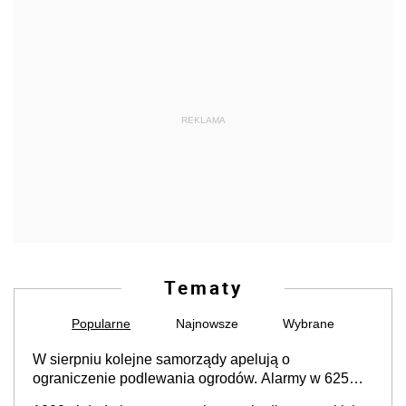
REKLAMA
Tematy
Popularne
Najnowsze
Wybrane
W sierpniu kolejne samorządy apelują o
ograniczenie podlewania ogrodów. Alarmy w 625
gminach. Niżówka hydrogeologiczna może objąć