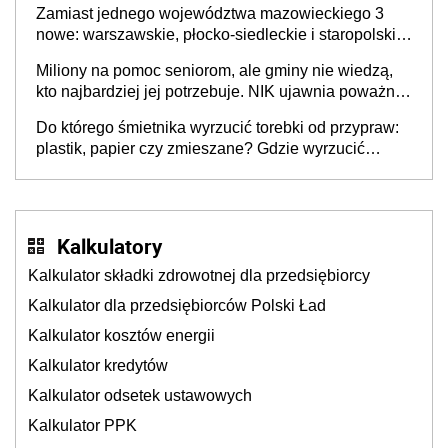
Zamiast jednego województwa mazowieckiego 3
nowe: warszawskie, płocko-siedleckie i staropolskie.
Nigdzie w Europie nie ma tak dużych jednostek
Miliony na pomoc seniorom, ale gminy nie wiedzą,
stołecznych
kto najbardziej jej potrzebuje. NIK ujawnia poważną
lukę w systemie
Do którego śmietnika wyrzucić torebki od przypraw:
plastik, papier czy zmieszane? Gdzie wyrzucić
młynek po przyprawach?
Kalkulatory
Kalkulator składki zdrowotnej dla przedsiębiorcy
Kalkulator dla przedsiębiorców Polski Ład
Kalkulator kosztów energii
Kalkulator kredytów
Kalkulator odsetek ustawowych
Kalkulator PPK