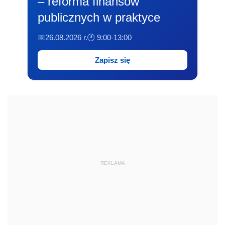
– reforma finansów
publicznych w praktyce
📅26.08.2026 r.
🕐 9:00-13:00
Zapisz się
REKLAMA