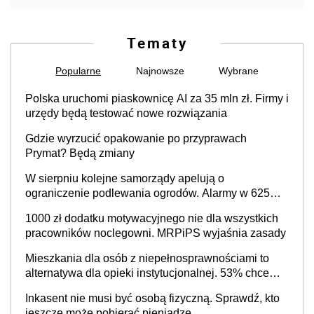
Tematy
Popularne
Najnowsze
Wybrane
Polska uruchomi piaskownicę AI za 35 mln zł. Firmy i
urzędy będą testować nowe rozwiązania
Gdzie wyrzucić opakowanie po przyprawach
Prymat? Będą zmiany
W sierpniu kolejne samorządy apelują o
ograniczenie podlewania ogrodów. Alarmy w 625
gminach. Niżówka hydrogeologiczna może objąć
1000 zł dodatku motywacyjnego nie dla wszystkich
cały kraj
pracowników noclegowni. MRPiPS wyjaśnia zasady
Mieszkania dla osób z niepełnosprawnościami to
alternatywa dla opieki instytucjonalnej. 53% chce
mieszkać samodzielnie lub z rodziną
Inkasent nie musi być osobą fizyczną. Sprawdź, kto
jeszcze może pobierać pieniądze