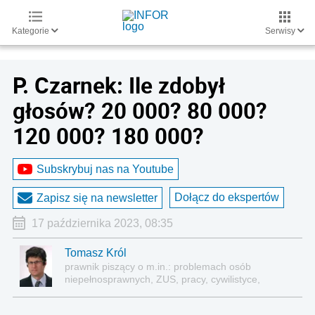
Kategorie
Serwisy
P. Czarnek: Ile zdobył
głosów? 20 000? 80 000?
120 000? 180 000?
Subskrybuj nas na Youtube
Dołącz do ekspertów
Zapisz się na newsletter
17 października 2023, 08:35
Tomasz Król
prawnik piszący o m.in.: problemach osób
niepełnosprawnych, ZUS, pracy, cywilistyce,
administracji, przedsiębiorcach, podatkach