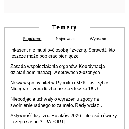
Tematy
Popularne
Najnowsze
Wybrane
Inkasent nie musi być osobą fizyczną. Sprawdź, kto
jeszcze może pobierać pieniądze
Zasada współdziałania organów. Koordynacja
działań administracji w sprawach złożonych
Nowy wspólny bilet w Rybniku i MZK Jastrzębie.
Nieograniczona liczba przejazdów za 16 zł
Niepodjęcie uchwały o wyrażeniu zgody na
zwolnienie radnego to za mało. Rady wciąż
popełniają ten błąd, a sądy muszą rozstrzygać
Aktywność fizyczna Polaków 2026 – ile osób ćwiczy
sprawy
i czego się boi? [RAPORT]