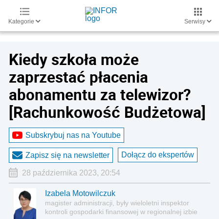
Kategorie
Serwisy
Kiedy szkoła może
zaprzestać płacenia
abonamentu za telewizor?
[Rachunkowość Budżetowa]
Subskrybuj nas na Youtube
Dołącz do ekspertów
Zapisz się na newsletter
28 października 2023, 20:54
Izabela Motowilczuk
magister administracji, były wieloletni inspektor
kontroli gospodarki finansowej w regionalnej izbie