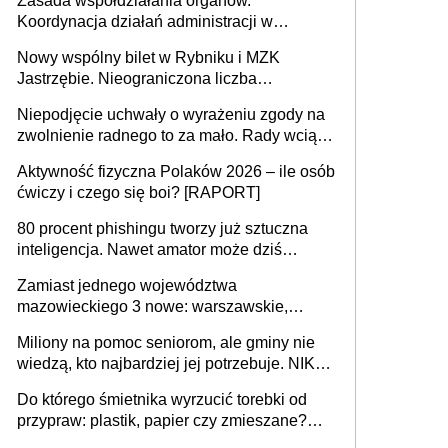
Zasada współdziałania organów.
Koordynacja działań administracji w
sprawach złożonych
Nowy wspólny bilet w Rybniku i MZK
Jastrzębie. Nieograniczona liczba
przejazdów za 16 zł
Niepodjęcie uchwały o wyrażeniu zgody na
zwolnienie radnego to za mało. Rady wciąż
popełniają ten błąd, a sądy muszą
Aktywność fizyczna Polaków 2026 – ile osób
rozstrzygać sprawy
ćwiczy i czego się boi? [RAPORT]
80 procent phishingu tworzy już sztuczna
inteligencja. Nawet amator może dziś
przeprowadzić skuteczny cyberatak
Zamiast jednego województwa
mazowieckiego 3 nowe: warszawskie,
płocko-siedleckie i staropolskie. Nigdzie w
Miliony na pomoc seniorom, ale gminy nie
Europie nie ma tak dużych jednostek
wiedzą, kto najbardziej jej potrzebuje. NIK
stołecznych
ujawnia poważną lukę w systemie
Do którego śmietnika wyrzucić torebki od
przypraw: plastik, papier czy zmieszane?
Gdzie wyrzucić młynek po przyprawach?