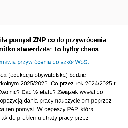
ła pomysł ZNP co do przywrócenia
ótko stwierdziła: To byłby chaos.
dmawia przywrócenia do szkół WoS.
pca (edukacja obywatelska) będzie
zkolnym 2025/2026. Co przez rok 2024/2025 r.
 Zwolnić? Dać ½ etatu? Związek
wysłał do
propozycją dania pracy nauczycielom poprzez
ca ten pomysł. W depeszy PAP, która
dnak do problemu utraty pracy przez