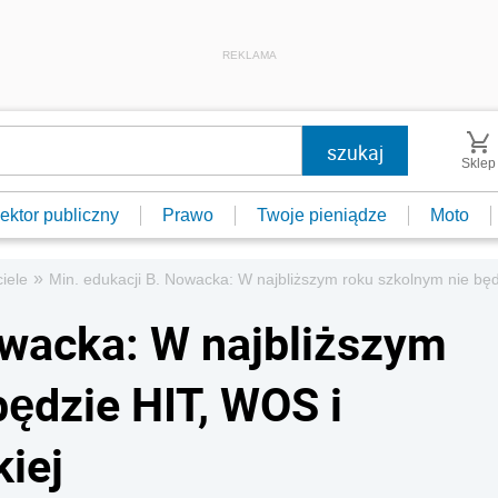
REKLAMA
Sklep
ektor publiczny
Prawo
Twoje pieniądze
Moto
»
iele
Min. edukacji B. Nowacka: W najbliższym roku szkolnym nie będ
owacka: W najbliższym
będzie HIT, WOS i
iej