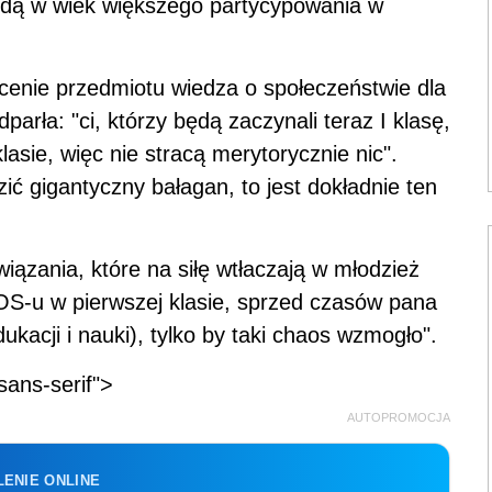
jdą w wiek większego partycypowania w
cenie przedmiotu wiedza o społeczeństwie dla
arła: "ci, którzy będą zaczynali teraz I klasę,
lasie, więc nie stracą merytorycznie nic".
ć gigantyczny bałagan, to jest dokładnie ten
ązania, które na siłę wtłaczają w młodzież
S-u w pierwszej klasie, sprzed czasów pana
kacji i nauki), tylko by taki chaos wzmogło".
sans-serif">
AUTOPROMOCJA
ENIE ONLINE