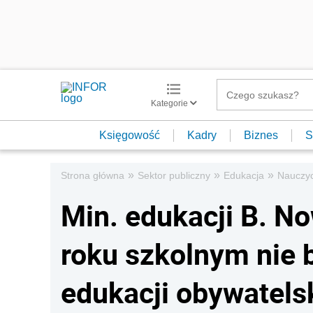
Kategorie
Księgowość
Kadry
Biznes
S
»
»
»
Strona główna
Sektor publiczny
Edukacja
Nauczyc
Min. edukacji B. N
roku szkolnym nie 
edukacji obywatelsk