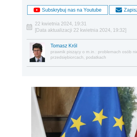
Subskrybuj nas na Youtube
Zapisz
22 kwietnia 2024, 19:31
[Data aktualizacji 22 kwietnia 2024, 19:32]
Tomasz Król
prawnik piszący o m.in.: problemach osób nie
przedsiębiorcach, podatkach