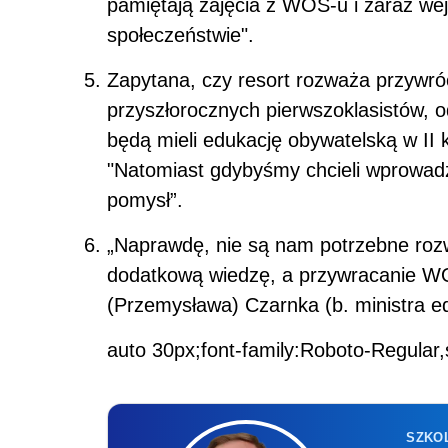
pamiętają zajęcia z WOS-u i zaraz we
społeczeństwie".
Zapytana, czy resort rozważa przywró
przyszłorocznych pierwszoklasistów, odp
będą mieli edukację obywatelską w II k
"Natomiast gdybyśmy chcieli wprowadzi
pomysł”.
„Naprawdę, nie są nam potrzebne rozwi
dodatkową wiedzę, a przywracanie WO
(Przemysława) Czarnka (b. ministra edu
auto 30px;font-family:Roboto-Regular,
SZKOL