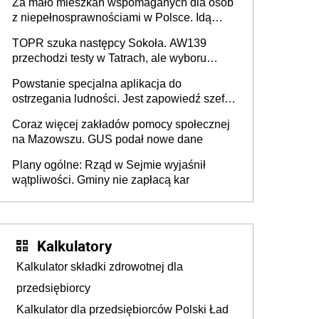
Za mało mieszkań wspomaganych dla osób
z niepełnosprawnościami w Polsce. Idą
zmiany w przepisach
TOPR szuka następcy Sokoła. AW139
przechodzi testy w Tatrach, ale wyboru
jeszcze nie ma
Powstanie specjalna aplikacja do
ostrzegania ludności. Jest zapowiedź szefa
MSWiA
Coraz więcej zakładów pomocy społecznej
na Mazowszu. GUS podał nowe dane
Plany ogólne: Rząd w Sejmie wyjaśnił
wątpliwości. Gminy nie zapłacą kar
Kalkulatory
Kalkulator składki zdrowotnej dla
przedsiębiorcy
Kalkulator dla przedsiębiorców Polski Ład