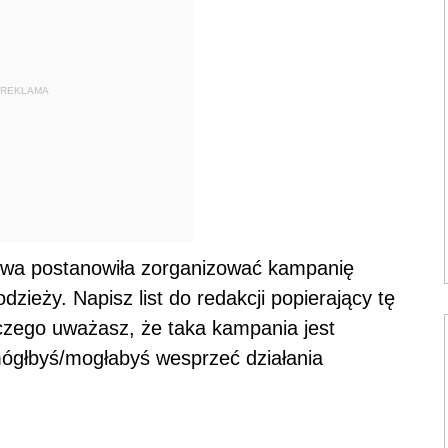
REKLAMA
owa postanowiła zorganizować kampanię
ieży. Napisz list do redakcji popierający tę
laczego uważasz, że taka kampania jest
mógłbyś/mogłabyś wesprzeć działania