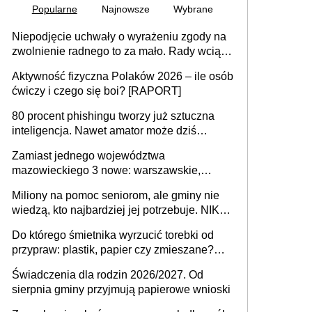
Popularne
Najnowsze
Wybrane
Niepodjęcie uchwały o wyrażeniu zgody na
zwolnienie radnego to za mało. Rady wciąż
popełniają ten błąd, a sądy muszą
Aktywność fizyczna Polaków 2026 – ile osób
rozstrzygać sprawy
ćwiczy i czego się boi? [RAPORT]
80 procent phishingu tworzy już sztuczna
inteligencja. Nawet amator może dziś
przeprowadzić skuteczny cyberatak
Zamiast jednego województwa
mazowieckiego 3 nowe: warszawskie,
płocko-siedleckie i staropolskie. Nigdzie w
Miliony na pomoc seniorom, ale gminy nie
Europie nie ma tak dużych jednostek
wiedzą, kto najbardziej jej potrzebuje. NIK
stołecznych
ujawnia poważną lukę w systemie
Do którego śmietnika wyrzucić torebki od
przypraw: plastik, papier czy zmieszane?
Gdzie wyrzucić młynek po przyprawach?
Świadczenia dla rodzin 2026/2027. Od
sierpnia gminy przyjmują papierowe wnioski