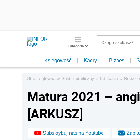
Kategorie
Księgowość
Kadry
Biznes
S
»
»
»
Strona główna
Sektor publiczny
Edukacja
Rodzice
Matura 2021 – angi
[ARKUSZ]
Subskrybuj nas na Youtube
Zapisz