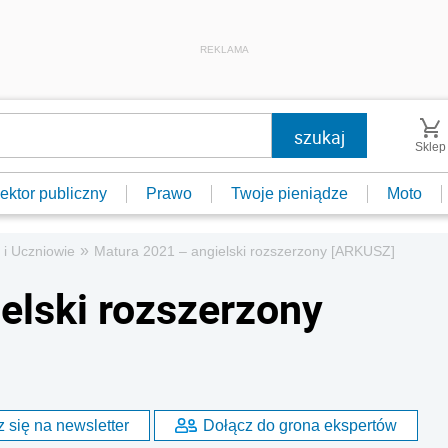
REKLAMA
Sklep
ektor publiczny
Prawo
Twoje pieniądze
Moto
»
 i Uczniowie
Matura 2021 – angielski rozszerzony [ARKUSZ]
elski rozszerzony
 się na newsletter
Dołącz do grona ekspertów