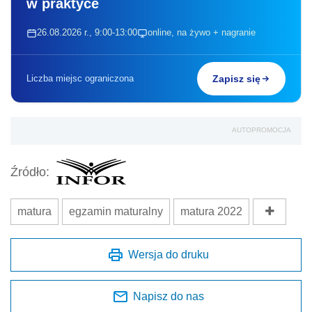
w praktyce
26.08.2026 r., 9:00-13:00
online, na żywo + nagranie
Liczba miejsc ograniczona
Zapisz się
AUTOPROMOCJA
Źródło:
matura
egzamin maturalny
matura 2022
Wersja do druku
Napisz do nas