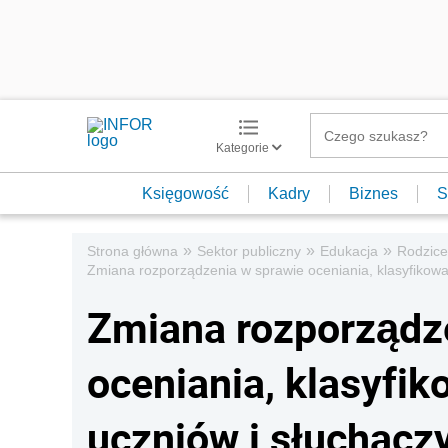
Kategorie
Księgowość
Kadry
Biznes
S
»
»
»
Strona główna
Sektor publiczny
Edukacja
Rodzice
Zmiana rozporządzenia w sprawie oceniania, klasyfikowa
Zmiana rozporządz
oceniania, klasyfi
uczniów i słuchacz