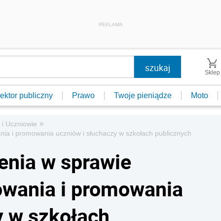
REKLAMA
Sklep
ektor publiczny
Prawo
Twoje pieniądze
Moto
»
 i Uczniowie
nia i promowania uczniów i słuchaczy w szkołach publicznych
enia w sprawie
kowania i promowania
y w szkołach