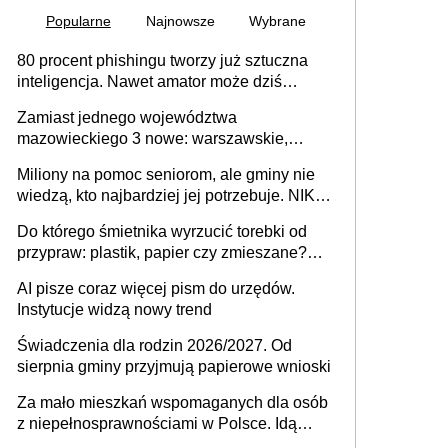
Popularne
Najnowsze
Wybrane
80 procent phishingu tworzy już sztuczna
inteligencja. Nawet amator może dziś
przeprowadzić skuteczny cyberatak
Zamiast jednego województwa
mazowieckiego 3 nowe: warszawskie,
płocko-siedleckie i staropolskie. Nigdzie w
Miliony na pomoc seniorom, ale gminy nie
Europie nie ma tak dużych jednostek
wiedzą, kto najbardziej jej potrzebuje. NIK
stołecznych
ujawnia poważną lukę w systemie
Do którego śmietnika wyrzucić torebki od
przypraw: plastik, papier czy zmieszane?
Gdzie wyrzucić młynek po przyprawach?
AI pisze coraz więcej pism do urzędów.
Instytucje widzą nowy trend
Świadczenia dla rodzin 2026/2027. Od
sierpnia gminy przyjmują papierowe wnioski
Za mało mieszkań wspomaganych dla osób
z niepełnosprawnościami w Polsce. Idą
zmiany w przepisach