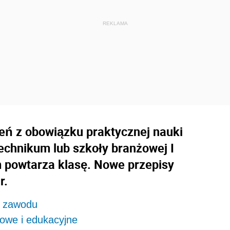
eń z obowiązku praktycznej nauki
echnikum lub szkoły branżowej I
m powtarza klasę. Nowe przepisy
r.
a zawodu
jowe i edukacyjne