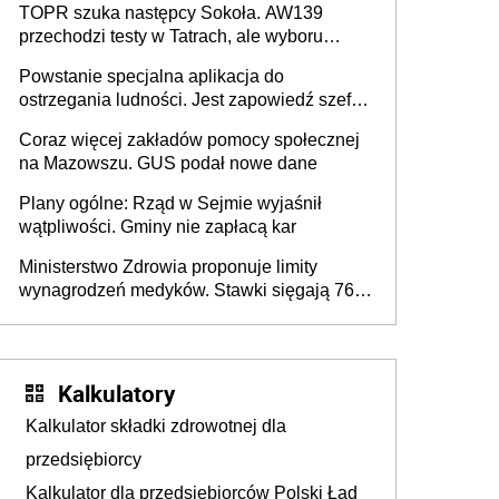
TOPR szuka następcy Sokoła. AW139
przechodzi testy w Tatrach, ale wyboru
jeszcze nie ma
Powstanie specjalna aplikacja do
ostrzegania ludności. Jest zapowiedź szefa
MSWiA
Coraz więcej zakładów pomocy społecznej
na Mazowszu. GUS podał nowe dane
Plany ogólne: Rząd w Sejmie wyjaśnił
wątpliwości. Gminy nie zapłacą kar
Ministerstwo Zdrowia proponuje limity
wynagrodzeń medyków. Stawki sięgają 76,8
tys. zł
Kalkulatory
Kalkulator składki zdrowotnej dla
przedsiębiorcy
Kalkulator dla przedsiębiorców Polski Ład