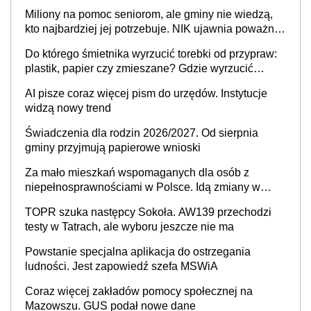
Nigdzie w Europie nie ma tak dużych jednostek
Miliony na pomoc seniorom, ale gminy nie wiedzą,
stołecznych
kto najbardziej jej potrzebuje. NIK ujawnia poważną
lukę w systemie
Do którego śmietnika wyrzucić torebki od przypraw:
plastik, papier czy zmieszane? Gdzie wyrzucić
młynek po przyprawach?
AI pisze coraz więcej pism do urzędów. Instytucje
widzą nowy trend
Świadczenia dla rodzin 2026/2027. Od sierpnia
gminy przyjmują papierowe wnioski
Za mało mieszkań wspomaganych dla osób z
niepełnosprawnościami w Polsce. Idą zmiany w
przepisach
TOPR szuka następcy Sokoła. AW139 przechodzi
testy w Tatrach, ale wyboru jeszcze nie ma
Powstanie specjalna aplikacja do ostrzegania
ludności. Jest zapowiedź szefa MSWiA
Coraz więcej zakładów pomocy społecznej na
Mazowszu. GUS podał nowe dane