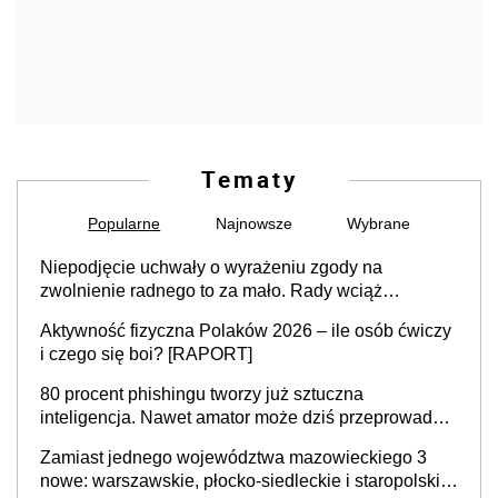
Tematy
Popularne
Najnowsze
Wybrane
Niepodjęcie uchwały o wyrażeniu zgody na
zwolnienie radnego to za mało. Rady wciąż
popełniają ten błąd, a sądy muszą rozstrzygać
Aktywność fizyczna Polaków 2026 – ile osób ćwiczy
sprawy
i czego się boi? [RAPORT]
80 procent phishingu tworzy już sztuczna
inteligencja. Nawet amator może dziś przeprowadzić
skuteczny cyberatak
Zamiast jednego województwa mazowieckiego 3
nowe: warszawskie, płocko-siedleckie i staropolskie.