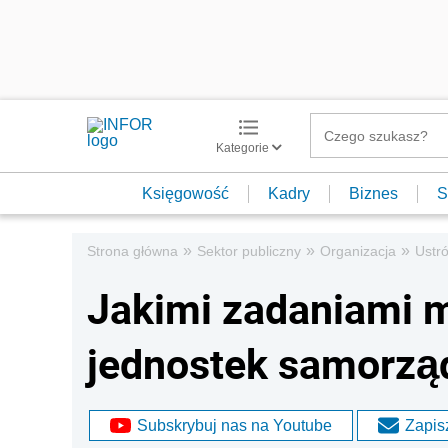
Kategorie
Księgowość
Kadry
Biznes
S
»
»
»
Strona główna
Sektor publiczny
Organizacja
Ustró
Jakimi zadaniami m
jednostek samorząd
Subskrybuj nas na Youtube
Zapisz