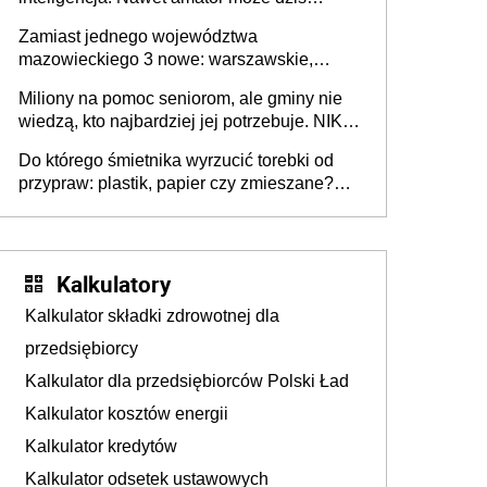
przeprowadzić skuteczny cyberatak
Zamiast jednego województwa
mazowieckiego 3 nowe: warszawskie,
płocko-siedleckie i staropolskie. Nigdzie w
Miliony na pomoc seniorom, ale gminy nie
Europie nie ma tak dużych jednostek
wiedzą, kto najbardziej jej potrzebuje. NIK
stołecznych
ujawnia poważną lukę w systemie
Do którego śmietnika wyrzucić torebki od
przypraw: plastik, papier czy zmieszane?
Gdzie wyrzucić młynek po przyprawach?
Kalkulatory
Kalkulator składki zdrowotnej dla
przedsiębiorcy
Kalkulator dla przedsiębiorców Polski Ład
Kalkulator kosztów energii
Kalkulator kredytów
Kalkulator odsetek ustawowych