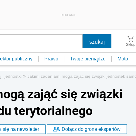
REKLAMA
Sklep
ektor publiczny
Prawo
Twoje pieniądze
Moto
»
j i jednostki
Jakimi zadaniami mogą zająć się związki jednostek samo
ogą zająć się związki
u terytorialnego
 się na newsletter
Dołącz do grona ekspertów