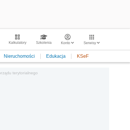
Kalkulatory
Szkolenia
Konto
Serwisy
Nieruchomości
Edukacja
KSeF
rządu terytorialnego