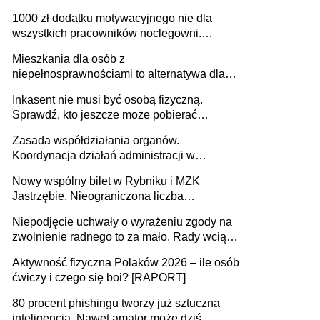
625 gminach. Niżówka hydrogeologiczna
1000 zł dodatku motywacyjnego nie dla
może objąć cały kraj
wszystkich pracowników noclegowni.
MRPiPS wyjaśnia zasady
Mieszkania dla osób z
niepełnosprawnościami to alternatywa dla
opieki instytucjonalnej. 53% chce mieszkać
Inkasent nie musi być osobą fizyczną.
samodzielnie lub z rodziną
Sprawdź, kto jeszcze może pobierać
pieniądze
Zasada współdziałania organów.
Koordynacja działań administracji w
sprawach złożonych
Nowy wspólny bilet w Rybniku i MZK
Jastrzębie. Nieograniczona liczba
przejazdów za 16 zł
Niepodjęcie uchwały o wyrażeniu zgody na
zwolnienie radnego to za mało. Rady wciąż
popełniają ten błąd, a sądy muszą
Aktywność fizyczna Polaków 2026 – ile osób
rozstrzygać sprawy
ćwiczy i czego się boi? [RAPORT]
80 procent phishingu tworzy już sztuczna
inteligencja. Nawet amator może dziś