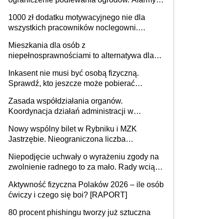
625 gminach. Niżówka hydrogeologiczna
1000 zł dodatku motywacyjnego nie dla
może objąć cały kraj
wszystkich pracowników noclegowni.
MRPiPS wyjaśnia zasady
Mieszkania dla osób z
niepełnosprawnościami to alternatywa dla
opieki instytucjonalnej. 53% chce mieszkać
Inkasent nie musi być osobą fizyczną.
samodzielnie lub z rodziną
Sprawdź, kto jeszcze może pobierać
pieniądze
Zasada współdziałania organów.
Koordynacja działań administracji w
sprawach złożonych
Nowy wspólny bilet w Rybniku i MZK
Jastrzębie. Nieograniczona liczba
przejazdów za 16 zł
Niepodjęcie uchwały o wyrażeniu zgody na
zwolnienie radnego to za mało. Rady wciąż
popełniają ten błąd, a sądy muszą
Aktywność fizyczna Polaków 2026 – ile osób
rozstrzygać sprawy
ćwiczy i czego się boi? [RAPORT]
80 procent phishingu tworzy już sztuczna