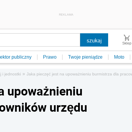
REKLAMA
Sklep
ektor publiczny
Prawo
Twoje pieniądze
Moto
»
j i jednostki
Jaka pieczęć jest na upoważnieniu burmistrza dla prac
na upoważnieniu
cowników urzędu