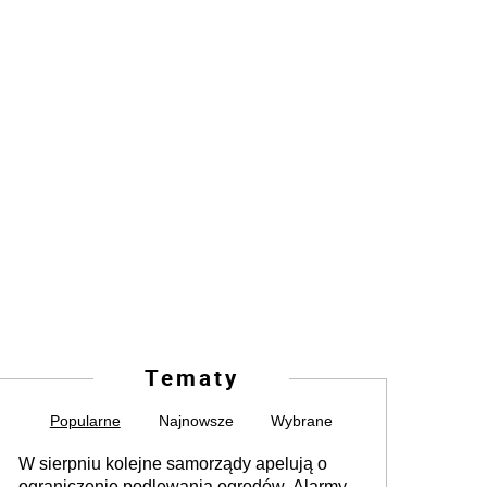
Tematy
Popularne
Najnowsze
Wybrane
W sierpniu kolejne samorządy apelują o
ograniczenie podlewania ogrodów. Alarmy w