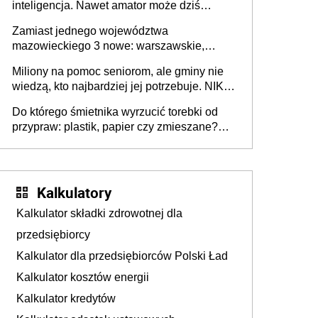
inteligencja. Nawet amator może dziś
przeprowadzić skuteczny cyberatak
Zamiast jednego województwa
mazowieckiego 3 nowe: warszawskie,
płocko-siedleckie i staropolskie. Nigdzie w
Miliony na pomoc seniorom, ale gminy nie
Europie nie ma tak dużych jednostek
wiedzą, kto najbardziej jej potrzebuje. NIK
stołecznych
ujawnia poważną lukę w systemie
Do którego śmietnika wyrzucić torebki od
przypraw: plastik, papier czy zmieszane?
Gdzie wyrzucić młynek po przyprawach?
Kalkulatory
Kalkulator składki zdrowotnej dla
przedsiębiorcy
Kalkulator dla przedsiębiorców Polski Ład
Kalkulator kosztów energii
Kalkulator kredytów