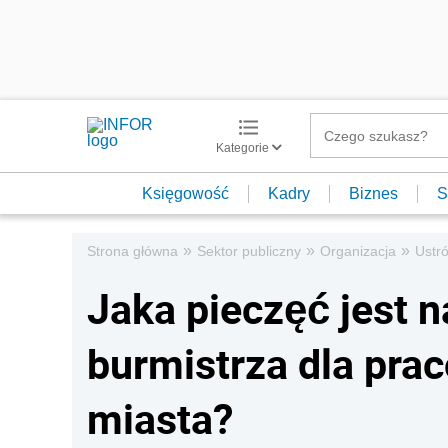
Kategorie
Księgowość
Kadry
Biznes
S
»
»
»
Strona główna
Sektor publiczny
Organizacja
Ustró
Jaka pieczęć jest 
burmistrza dla pra
miasta?