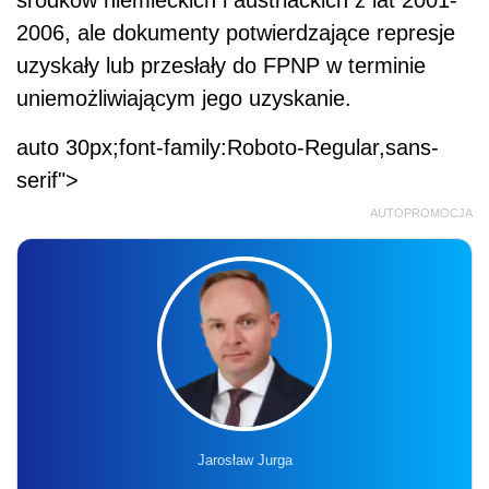
środków niemieckich i austriackich z lat 2001-
2006, ale dokumenty potwierdzające represje
uzyskały lub przesłały do FPNP w terminie
uniemożliwiającym jego uzyskanie.
auto 30px;font-family:Roboto-Regular,sans-
serif">
AUTOPROMOCJA
Jarosław Jurga