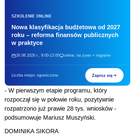
SZKOLENIE ONLINE
Nowa klasyfikacja budżetowa od 2027
roku – reforma finansów publicznych
w praktyce
26.08.2026 r., 9:00-13:00
online, na żywo + nagranie
Liczba miejsc ograniczona
Zapisz się
- W pierwszym etapie programu, który
rozpoczął się w połowie roku, pozytywnie
rozpatrzono już prawie 28 tys. wniosków -
podsumowuje Mariusz Muszyński.
DOMINIKA SIKORA