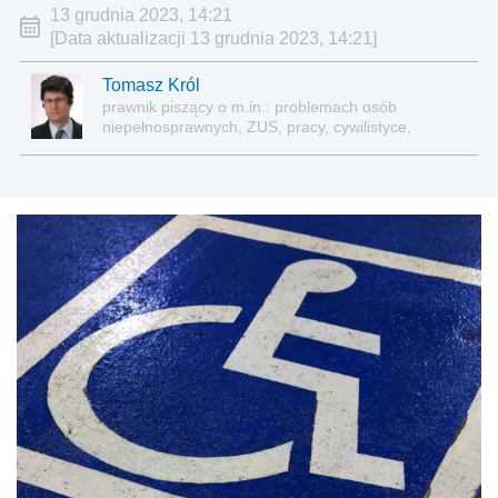
13 grudnia 2023, 14:21
[Data aktualizacji 13 grudnia 2023, 14:21]
Tomasz Król
prawnik piszący o m.in.: problemach osób
niepełnosprawnych, ZUS, pracy, cywilistyce,
administracji, przedsiębiorcach, podatkach