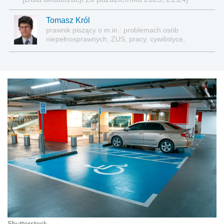
Tomasz Król
prawnik piszący o m.in.: problemach osób
niepełnosprawnych, ZUS, pracy, cywilistyce,
administracji, przedsiębiorcach, podatkach
Shutterstock