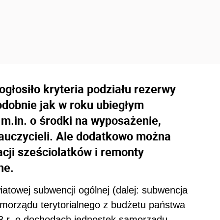
głosiło kryteria podziału rezerwy
odobnie jak w roku ubiegłym
m.in. o środki na wyposażenie,
auczycieli. Ale dodatkowo można
ji sześciolatków i remonty
ne.
atowej subwencji ogólnej (dalej: subwencja
amorządu terytorialnego z budżetu państwa
003 r. o dochodach jednostek samorządu