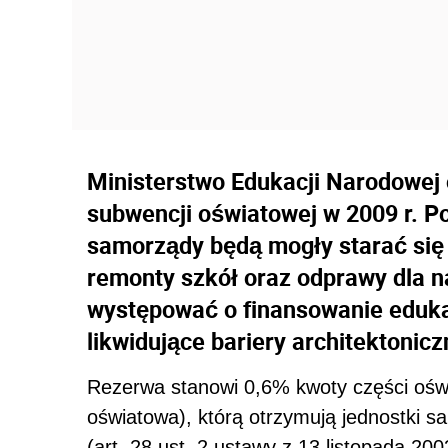
Ministerstwo Edukacji Narodowej o
subwencji oświatowej w 2009 r. P
samorządy będą mogły starać się 
remonty szkół oraz odprawy dla n
występować o finansowanie edukac
likwidujące bariery architektonicz
Rezerwa stanowi 0,6% kwoty części oświ
oświatowa), którą otrzymują jednostki s
(art. 28 ust. 2 ustawy z 13 listopada 2