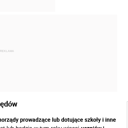
REKLAMA
błędów
orządy prowadzące lub dotujące szkoły i inne