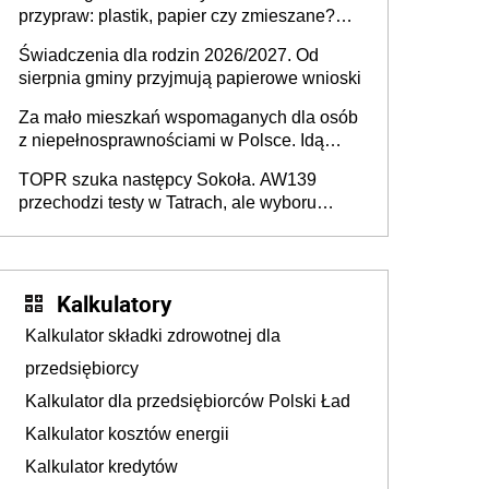
przypraw: plastik, papier czy zmieszane?
Gdzie wyrzucić młynek po przyprawach?
Świadczenia dla rodzin 2026/2027. Od
sierpnia gminy przyjmują papierowe wnioski
Za mało mieszkań wspomaganych dla osób
z niepełnosprawnościami w Polsce. Idą
zmiany w przepisach
TOPR szuka następcy Sokoła. AW139
przechodzi testy w Tatrach, ale wyboru
jeszcze nie ma
Kalkulatory
Kalkulator składki zdrowotnej dla
przedsiębiorcy
Kalkulator dla przedsiębiorców Polski Ład
Kalkulator kosztów energii
Kalkulator kredytów