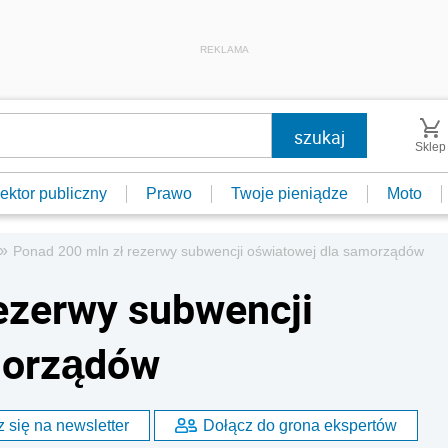
REKLAMA
Sklep
ektor publiczny
Prawo
Twoje pieniądze
Moto
»
Ponad 200 mln zł rezerwy subwencji oświatowej dla samorządów
ezerwy subwencji
morządów
 się na newsletter
Dołącz do grona ekspertów