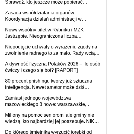
Sprawdź, kto jeszcze może pobierać
pieniądze
Zasada współdziałania organów.
Koordynacja działań administracji w
sprawach złożonych
Nowy wspólny bilet w Rybniku i MZK
Jastrzębie. Nieograniczona liczba
przejazdów za 16 zł
Niepodjęcie uchwały o wyrażeniu zgody na
zwolnienie radnego to za mało. Rady wciąż
popełniają ten błąd, a sądy muszą
Aktywność fizyczna Polaków 2026 – ile osób
rozstrzygać sprawy
ćwiczy i czego się boi? [RAPORT]
80 procent phishingu tworzy już sztuczna
inteligencja. Nawet amator może dziś
przeprowadzić skuteczny cyberatak
Zamiast jednego województwa
mazowieckiego 3 nowe: warszawskie,
płocko-siedleckie i staropolskie. Nigdzie w
Miliony na pomoc seniorom, ale gminy nie
Europie nie ma tak dużych jednostek
wiedzą, kto najbardziej jej potrzebuje. NIK
stołecznych
ujawnia poważną lukę w systemie
Do którego śmietnika wyrzucić torebki od