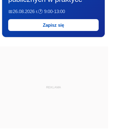
📅26.08.2026 r.
🕐 9:00-13:00
Zapisz się
REKLAMA