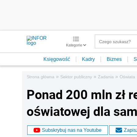
Kategorie
Księgowość
Kadry
Biznes
S
»
»
»
Strona główna
Sektor publiczny
Zadania
Oświata
Ponad 200 mln zł r
oświatowej dla sa
Subskrybuj nas na Youtube
Zapisz