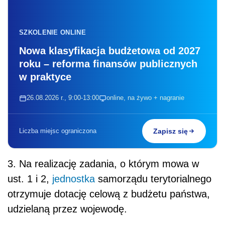
SZKOLENIE ONLINE
Nowa klasyfikacja budżetowa od 2027
roku – reforma finansów publicznych
w praktyce
26.08.2026 r., 9:00-13:00
online, na żywo + nagranie
Liczba miejsc ograniczona
Zapisz się
3. Na realizację zadania, o którym mowa w
ust. 1 i 2,
jednostka
samorządu terytorialnego
otrzymuje dotację celową z budżetu państwa,
udzielaną przez wojewodę.