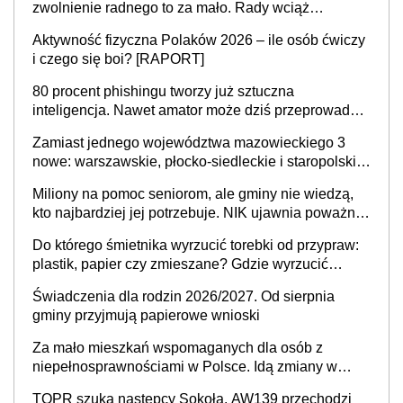
zwolnienie radnego to za mało. Rady wciąż
popełniają ten błąd, a sądy muszą rozstrzygać
Aktywność fizyczna Polaków 2026 – ile osób ćwiczy
sprawy
i czego się boi? [RAPORT]
80 procent phishingu tworzy już sztuczna
inteligencja. Nawet amator może dziś przeprowadzić
skuteczny cyberatak
Zamiast jednego województwa mazowieckiego 3
nowe: warszawskie, płocko-siedleckie i staropolskie.
Nigdzie w Europie nie ma tak dużych jednostek
Miliony na pomoc seniorom, ale gminy nie wiedzą,
stołecznych
kto najbardziej jej potrzebuje. NIK ujawnia poważną
lukę w systemie
Do którego śmietnika wyrzucić torebki od przypraw:
plastik, papier czy zmieszane? Gdzie wyrzucić
młynek po przyprawach?
Świadczenia dla rodzin 2026/2027. Od sierpnia
gminy przyjmują papierowe wnioski
Za mało mieszkań wspomaganych dla osób z
niepełnosprawnościami w Polsce. Idą zmiany w
przepisach
TOPR szuka następcy Sokoła. AW139 przechodzi