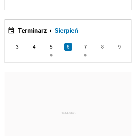
Terminarz
Sierpień
3
4
5
6
7
8
9
REKLAMA