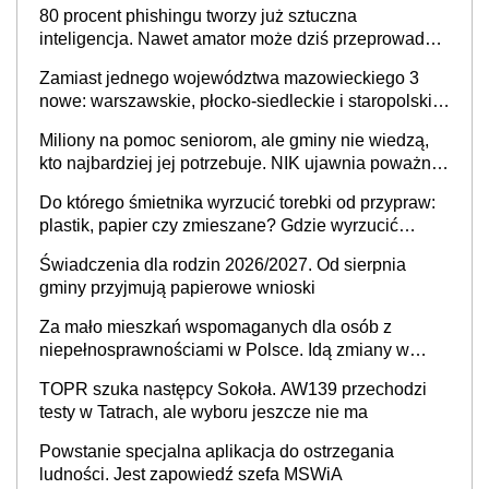
80 procent phishingu tworzy już sztuczna
inteligencja. Nawet amator może dziś przeprowadzić
skuteczny cyberatak
Zamiast jednego województwa mazowieckiego 3
nowe: warszawskie, płocko-siedleckie i staropolskie.
Nigdzie w Europie nie ma tak dużych jednostek
Miliony na pomoc seniorom, ale gminy nie wiedzą,
stołecznych
kto najbardziej jej potrzebuje. NIK ujawnia poważną
lukę w systemie
Do którego śmietnika wyrzucić torebki od przypraw:
plastik, papier czy zmieszane? Gdzie wyrzucić
młynek po przyprawach?
Świadczenia dla rodzin 2026/2027. Od sierpnia
gminy przyjmują papierowe wnioski
Za mało mieszkań wspomaganych dla osób z
niepełnosprawnościami w Polsce. Idą zmiany w
przepisach
TOPR szuka następcy Sokoła. AW139 przechodzi
testy w Tatrach, ale wyboru jeszcze nie ma
Powstanie specjalna aplikacja do ostrzegania
ludności. Jest zapowiedź szefa MSWiA