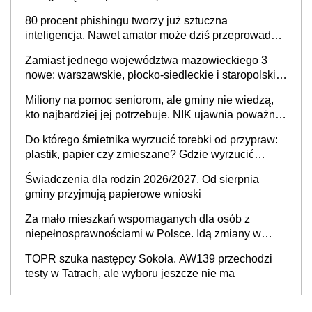
80 procent phishingu tworzy już sztuczna
inteligencja. Nawet amator może dziś przeprowadzić
skuteczny cyberatak
Zamiast jednego województwa mazowieckiego 3
nowe: warszawskie, płocko-siedleckie i staropolskie.
Nigdzie w Europie nie ma tak dużych jednostek
Miliony na pomoc seniorom, ale gminy nie wiedzą,
stołecznych
kto najbardziej jej potrzebuje. NIK ujawnia poważną
lukę w systemie
Do którego śmietnika wyrzucić torebki od przypraw:
plastik, papier czy zmieszane? Gdzie wyrzucić
młynek po przyprawach?
Świadczenia dla rodzin 2026/2027. Od sierpnia
gminy przyjmują papierowe wnioski
Za mało mieszkań wspomaganych dla osób z
niepełnosprawnościami w Polsce. Idą zmiany w
przepisach
TOPR szuka następcy Sokoła. AW139 przechodzi
testy w Tatrach, ale wyboru jeszcze nie ma