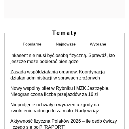
Tematy
Popularne
Najnowsze
Wybrane
Inkasent nie musi być osobą fizyczną. Sprawdź, kto
jeszcze może pobierać pieniądze
Zasada współdziałania organów. Koordynacja
działań administracji w sprawach złożonych
Nowy wspólny bilet w Rybniku i MZK Jastrzębie.
Nieograniczona liczba przejazdów za 16 zł
Niepodjęcie uchwały o wyrażeniu zgody na
zwolnienie radnego to za mało. Rady wciąż
popełniają ten błąd, a sądy muszą rozstrzygać
Aktywność fizyczna Polaków 2026 – ile osób ćwiczy
sprawy
i czego się boi? [RAPORT]