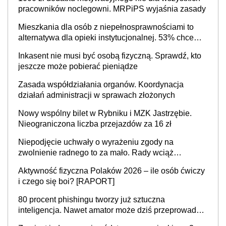
cały kraj
pracowników noclegowni. MRPiPS wyjaśnia zasady
Mieszkania dla osób z niepełnosprawnościami to
alternatywa dla opieki instytucjonalnej. 53% chce
mieszkać samodzielnie lub z rodziną
Inkasent nie musi być osobą fizyczną. Sprawdź, kto
jeszcze może pobierać pieniądze
Zasada współdziałania organów. Koordynacja
działań administracji w sprawach złożonych
Nowy wspólny bilet w Rybniku i MZK Jastrzębie.
Nieograniczona liczba przejazdów za 16 zł
Niepodjęcie uchwały o wyrażeniu zgody na
zwolnienie radnego to za mało. Rady wciąż
popełniają ten błąd, a sądy muszą rozstrzygać
Aktywność fizyczna Polaków 2026 – ile osób ćwiczy
sprawy
i czego się boi? [RAPORT]
80 procent phishingu tworzy już sztuczna
inteligencja. Nawet amator może dziś przeprowadzić
skuteczny cyberatak