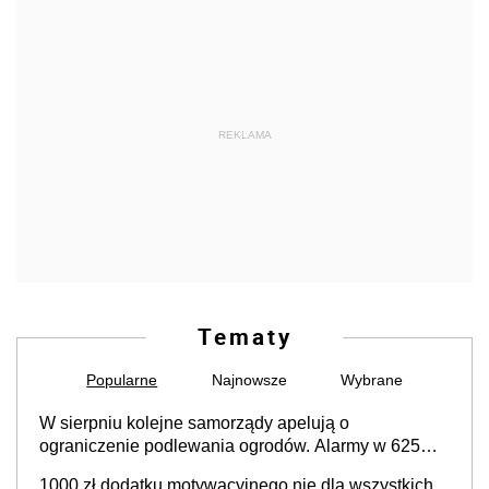
REKLAMA
Tematy
Popularne
Najnowsze
Wybrane
W sierpniu kolejne samorządy apelują o
ograniczenie podlewania ogrodów. Alarmy w 625
gminach. Niżówka hydrogeologiczna może objąć
1000 zł dodatku motywacyjnego nie dla wszystkich