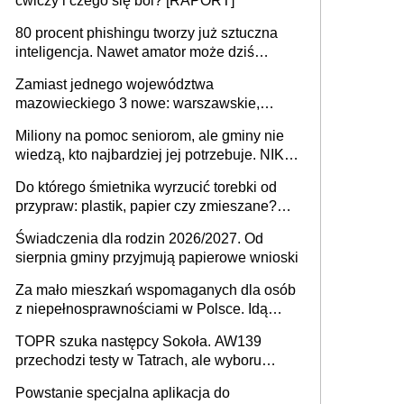
ćwiczy i czego się boi? [RAPORT]
80 procent phishingu tworzy już sztuczna
inteligencja. Nawet amator może dziś
przeprowadzić skuteczny cyberatak
Zamiast jednego województwa
mazowieckiego 3 nowe: warszawskie,
płocko-siedleckie i staropolskie. Nigdzie w
Miliony na pomoc seniorom, ale gminy nie
Europie nie ma tak dużych jednostek
wiedzą, kto najbardziej jej potrzebuje. NIK
stołecznych
ujawnia poważną lukę w systemie
Do którego śmietnika wyrzucić torebki od
przypraw: plastik, papier czy zmieszane?
Gdzie wyrzucić młynek po przyprawach?
Świadczenia dla rodzin 2026/2027. Od
sierpnia gminy przyjmują papierowe wnioski
Za mało mieszkań wspomaganych dla osób
z niepełnosprawnościami w Polsce. Idą
zmiany w przepisach
TOPR szuka następcy Sokoła. AW139
przechodzi testy w Tatrach, ale wyboru
jeszcze nie ma
Powstanie specjalna aplikacja do