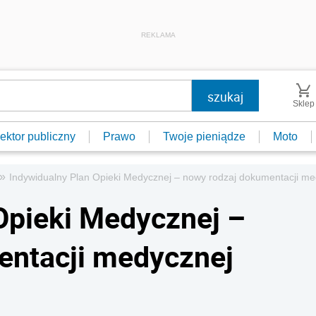
REKLAMA
Sklep
ektor publiczny
Prawo
Twoje pieniądze
Moto
»
Indywidualny Plan Opieki Medycznej – nowy rodzaj dokumentacji me
Opieki Medycznej –
entacji medycznej