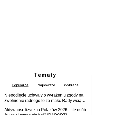
Tematy
Popularne
Najnowsze
Wybrane
Niepodjęcie uchwały o wyrażeniu zgody na
zwolnienie radnego to za mało. Rady wciąż
popełniają ten błąd, a sądy muszą
Aktywność fizyczna Polaków 2026 – ile osób
rozstrzygać sprawy