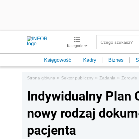
Kategorie
Księgowość
Kadry
Biznes
S
»
»
»
Strona główna
Sektor publiczny
Zadania
Zdrowie
Indywidualny Plan 
nowy rodzaj dokum
pacjenta