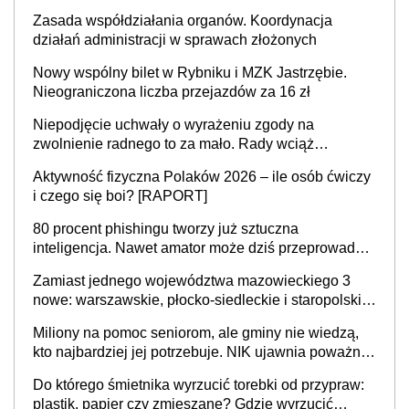
Zasada współdziałania organów. Koordynacja
działań administracji w sprawach złożonych
Nowy wspólny bilet w Rybniku i MZK Jastrzębie.
Nieograniczona liczba przejazdów za 16 zł
Niepodjęcie uchwały o wyrażeniu zgody na
zwolnienie radnego to za mało. Rady wciąż
popełniają ten błąd, a sądy muszą rozstrzygać
Aktywność fizyczna Polaków 2026 – ile osób ćwiczy
sprawy
i czego się boi? [RAPORT]
80 procent phishingu tworzy już sztuczna
inteligencja. Nawet amator może dziś przeprowadzić
skuteczny cyberatak
Zamiast jednego województwa mazowieckiego 3
nowe: warszawskie, płocko-siedleckie i staropolskie.
Nigdzie w Europie nie ma tak dużych jednostek
Miliony na pomoc seniorom, ale gminy nie wiedzą,
stołecznych
kto najbardziej jej potrzebuje. NIK ujawnia poważną
lukę w systemie
Do którego śmietnika wyrzucić torebki od przypraw:
plastik, papier czy zmieszane? Gdzie wyrzucić