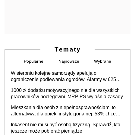
Tematy
Popularne
Najnowsze
Wybrane
W sierpniu kolejne samorządy apelują o
ograniczenie podlewania ogrodów. Alarmy w 625
gminach. Niżówka hydrogeologiczna może objąć
1000 zł dodatku motywacyjnego nie dla wszystkich
cały kraj
pracowników noclegowni. MRPiPS wyjaśnia zasady
Mieszkania dla osób z niepełnosprawnościami to
alternatywa dla opieki instytucjonalnej. 53% chce
mieszkać samodzielnie lub z rodziną
Inkasent nie musi być osobą fizyczną. Sprawdź, kto
jeszcze może pobierać pieniądze