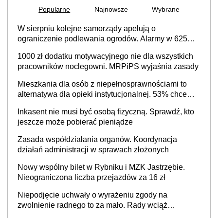
Popularne
Najnowsze
Wybrane
W sierpniu kolejne samorządy apelują o
ograniczenie podlewania ogrodów. Alarmy w 625
gminach. Niżówka hydrogeologiczna może objąć
1000 zł dodatku motywacyjnego nie dla wszystkich
cały kraj
pracowników noclegowni. MRPiPS wyjaśnia zasady
Mieszkania dla osób z niepełnosprawnościami to
alternatywa dla opieki instytucjonalnej. 53% chce
mieszkać samodzielnie lub z rodziną
Inkasent nie musi być osobą fizyczną. Sprawdź, kto
jeszcze może pobierać pieniądze
Zasada współdziałania organów. Koordynacja
działań administracji w sprawach złożonych
Nowy wspólny bilet w Rybniku i MZK Jastrzębie.
Nieograniczona liczba przejazdów za 16 zł
Niepodjęcie uchwały o wyrażeniu zgody na
zwolnienie radnego to za mało. Rady wciąż
popełniają ten błąd, a sądy muszą rozstrzygać