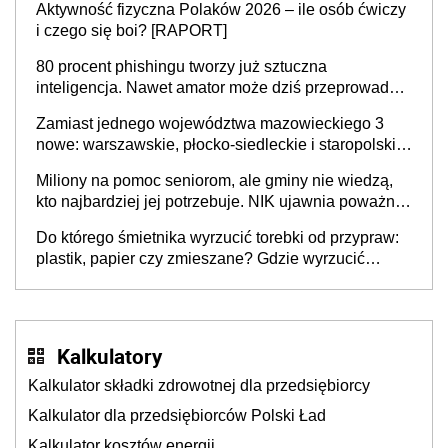
Aktywność fizyczna Polaków 2026 – ile osób ćwiczy
sprawy
i czego się boi? [RAPORT]
80 procent phishingu tworzy już sztuczna
inteligencja. Nawet amator może dziś przeprowadzić
skuteczny cyberatak
Zamiast jednego województwa mazowieckiego 3
nowe: warszawskie, płocko-siedleckie i staropolskie.
Nigdzie w Europie nie ma tak dużych jednostek
Miliony na pomoc seniorom, ale gminy nie wiedzą,
stołecznych
kto najbardziej jej potrzebuje. NIK ujawnia poważną
lukę w systemie
Do którego śmietnika wyrzucić torebki od przypraw:
plastik, papier czy zmieszane? Gdzie wyrzucić
młynek po przyprawach?
Kalkulatory
Kalkulator składki zdrowotnej dla przedsiębiorcy
Kalkulator dla przedsiębiorców Polski Ład
Kalkulator kosztów energii