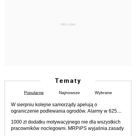
REKLAMA
Tematy
Popularne
Najnowsze
Wybrane
W sierpniu kolejne samorządy apelują o
ograniczenie podlewania ogrodów. Alarmy w 625
gminach. Niżówka hydrogeologiczna może objąć
1000 zł dodatku motywacyjnego nie dla wszystkich
cały kraj
pracowników noclegowni. MRPiPS wyjaśnia zasady