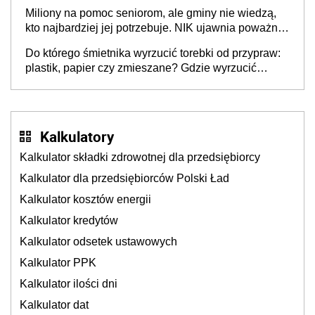
Nigdzie w Europie nie ma tak dużych jednostek
Miliony na pomoc seniorom, ale gminy nie wiedzą,
stołecznych
kto najbardziej jej potrzebuje. NIK ujawnia poważną
lukę w systemie
Do którego śmietnika wyrzucić torebki od przypraw:
plastik, papier czy zmieszane? Gdzie wyrzucić
młynek po przyprawach?
Kalkulatory
Kalkulator składki zdrowotnej dla przedsiębiorcy
Kalkulator dla przedsiębiorców Polski Ład
Kalkulator kosztów energii
Kalkulator kredytów
Kalkulator odsetek ustawowych
Kalkulator PPK
Kalkulator ilości dni
Kalkulator dat