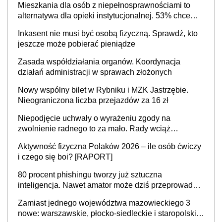
Mieszkania dla osób z niepełnosprawnościami to
alternatywa dla opieki instytucjonalnej. 53% chce
mieszkać samodzielnie lub z rodziną
Inkasent nie musi być osobą fizyczną. Sprawdź, kto
jeszcze może pobierać pieniądze
Zasada współdziałania organów. Koordynacja
działań administracji w sprawach złożonych
Nowy wspólny bilet w Rybniku i MZK Jastrzębie.
Nieograniczona liczba przejazdów za 16 zł
Niepodjęcie uchwały o wyrażeniu zgody na
zwolnienie radnego to za mało. Rady wciąż
popełniają ten błąd, a sądy muszą rozstrzygać
Aktywność fizyczna Polaków 2026 – ile osób ćwiczy
sprawy
i czego się boi? [RAPORT]
80 procent phishingu tworzy już sztuczna
inteligencja. Nawet amator może dziś przeprowadzić
skuteczny cyberatak
Zamiast jednego województwa mazowieckiego 3
nowe: warszawskie, płocko-siedleckie i staropolskie.