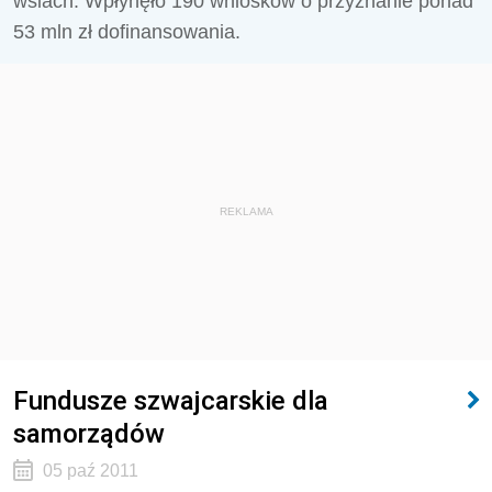
wsiach. Wpłynęło 190 wniosków o przyznanie ponad
53 mln zł dofinansowania.
REKLAMA
Fundusze szwajcarskie dla
samorządów
05 paź 2011