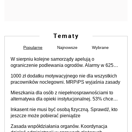
Tematy
Popularne
Najnowsze
Wybrane
W sierpniu kolejne samorządy apelują o
ograniczenie podlewania ogrodów. Alarmy w 625
gminach. Niżówka hydrogeologiczna może objąć
1000 zł dodatku motywacyjnego nie dla wszystkich
cały kraj
pracowników noclegowni. MRPiPS wyjaśnia zasady
Mieszkania dla osób z niepełnosprawnościami to
alternatywa dla opieki instytucjonalnej. 53% chce
mieszkać samodzielnie lub z rodziną
Inkasent nie musi być osobą fizyczną. Sprawdź, kto
jeszcze może pobierać pieniądze
Zasada współdziałania organów. Koordynacja