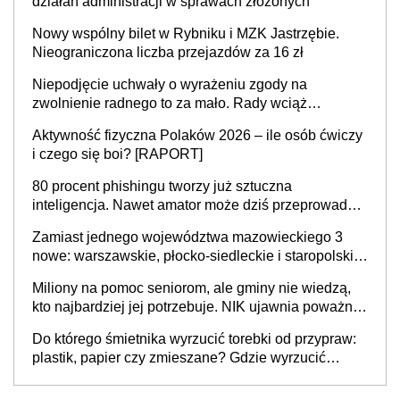
działań administracji w sprawach złożonych
Nowy wspólny bilet w Rybniku i MZK Jastrzębie.
Nieograniczona liczba przejazdów za 16 zł
Niepodjęcie uchwały o wyrażeniu zgody na
zwolnienie radnego to za mało. Rady wciąż
popełniają ten błąd, a sądy muszą rozstrzygać
Aktywność fizyczna Polaków 2026 – ile osób ćwiczy
sprawy
i czego się boi? [RAPORT]
80 procent phishingu tworzy już sztuczna
inteligencja. Nawet amator może dziś przeprowadzić
skuteczny cyberatak
Zamiast jednego województwa mazowieckiego 3
nowe: warszawskie, płocko-siedleckie i staropolskie.
Nigdzie w Europie nie ma tak dużych jednostek
Miliony na pomoc seniorom, ale gminy nie wiedzą,
stołecznych
kto najbardziej jej potrzebuje. NIK ujawnia poważną
lukę w systemie
Do którego śmietnika wyrzucić torebki od przypraw:
plastik, papier czy zmieszane? Gdzie wyrzucić
młynek po przyprawach?