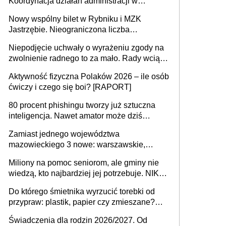
Koordynacja działań administracji w
sprawach złożonych
Nowy wspólny bilet w Rybniku i MZK
Jastrzębie. Nieograniczona liczba
przejazdów za 16 zł
Niepodjęcie uchwały o wyrażeniu zgody na
zwolnienie radnego to za mało. Rady wciąż
popełniają ten błąd, a sądy muszą
Aktywność fizyczna Polaków 2026 – ile osób
rozstrzygać sprawy
ćwiczy i czego się boi? [RAPORT]
80 procent phishingu tworzy już sztuczna
inteligencja. Nawet amator może dziś
przeprowadzić skuteczny cyberatak
Zamiast jednego województwa
mazowieckiego 3 nowe: warszawskie,
płocko-siedleckie i staropolskie. Nigdzie w
Miliony na pomoc seniorom, ale gminy nie
Europie nie ma tak dużych jednostek
wiedzą, kto najbardziej jej potrzebuje. NIK
stołecznych
ujawnia poważną lukę w systemie
Do którego śmietnika wyrzucić torebki od
przypraw: plastik, papier czy zmieszane?
Gdzie wyrzucić młynek po przyprawach?
Świadczenia dla rodzin 2026/2027. Od