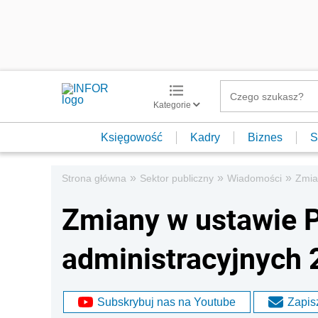
Kategorie
Księgowość
Kadry
Biznes
S
»
»
»
Strona główna
Sektor publiczny
Wiadomości
Zmia
Zmiany w ustawie P
administracyjnych 
Subskrybuj nas na Youtube
Zapisz