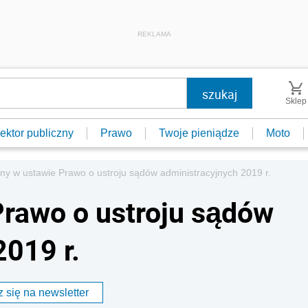
REKLAMA
Sklep
ektor publiczny
Prawo
Twoje pieniądze
Moto
ny w ustawie Prawo o ustroju sądów administracyjnych 2019 r.
rawo o ustroju sądów
2019 r.
 się na newsletter