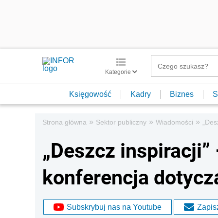
Kategorie
Księgowość
Kadry
Biznes
S
»
»
»
Strona główna
Sektor publiczny
Wiadomości
„Des
„Deszcz inspiracji”
konferencja dotyc
Subskrybuj nas na Youtube
Zapisz