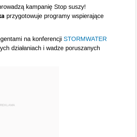
e prowadzą kampanię
Stop suszy
!
ka
przygotowuje programy wspierające
legentami na konferencji
STORMWATER
ych działaniach i wadze poruszanych
REKLAMA