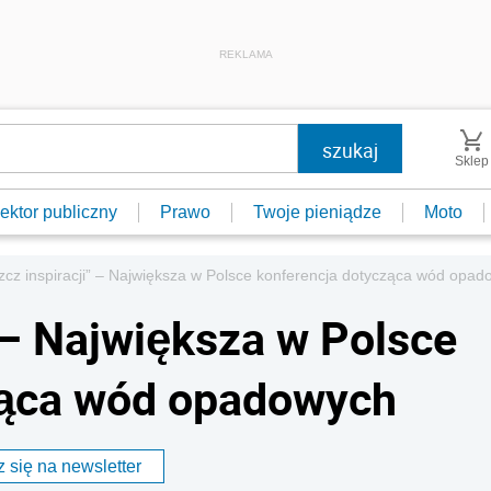
REKLAMA
Sklep
ektor publiczny
Prawo
Twoje pieniądze
Moto
zcz inspiracji” – Największa w Polsce konferencja dotycząca wód opa
 – Największa w Polsce
ząca wód opadowych
 się na newsletter