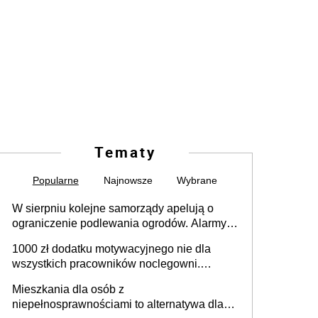
Tematy
Popularne
Najnowsze
Wybrane
W sierpniu kolejne samorządy apelują o
ograniczenie podlewania ogrodów. Alarmy w
625 gminach. Niżówka hydrogeologiczna
1000 zł dodatku motywacyjnego nie dla
może objąć cały kraj
wszystkich pracowników noclegowni.
MRPiPS wyjaśnia zasady
Mieszkania dla osób z
niepełnosprawnościami to alternatywa dla