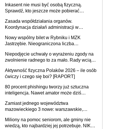
opieki instytucjonalnej. 53% chce mieszkać
Inkasent nie musi być osobą fizyczną.
samodzielnie lub z rodziną
Sprawdź, kto jeszcze może pobierać
pieniądze
Zasada współdziałania organów.
Koordynacja działań administracji w
sprawach złożonych
Nowy wspólny bilet w Rybniku i MZK
Jastrzębie. Nieograniczona liczba
przejazdów za 16 zł
Niepodjęcie uchwały o wyrażeniu zgody na
zwolnienie radnego to za mało. Rady wciąż
popełniają ten błąd, a sądy muszą
Aktywność fizyczna Polaków 2026 – ile osób
rozstrzygać sprawy
ćwiczy i czego się boi? [RAPORT]
80 procent phishingu tworzy już sztuczna
inteligencja. Nawet amator może dziś
przeprowadzić skuteczny cyberatak
Zamiast jednego województwa
mazowieckiego 3 nowe: warszawskie,
płocko-siedleckie i staropolskie. Nigdzie w
Miliony na pomoc seniorom, ale gminy nie
Europie nie ma tak dużych jednostek
wiedzą, kto najbardziej jej potrzebuje. NIK
stołecznych