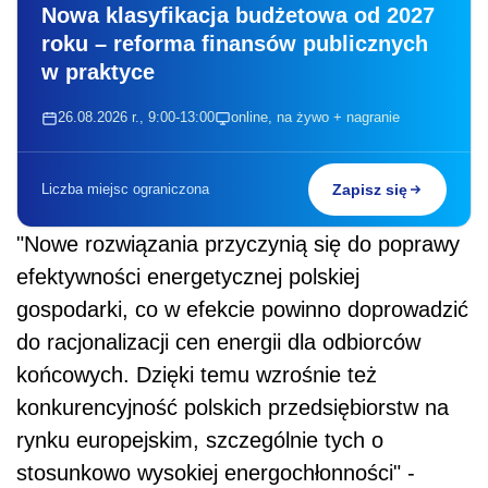
Nowa klasyfikacja budżetowa od 2027
roku – reforma finansów publicznych
w praktyce
26.08.2026 r., 9:00-13:00
online, na żywo + nagranie
Liczba miejsc ograniczona
Zapisz się
"Nowe rozwiązania przyczynią się do poprawy
efektywności energetycznej polskiej
gospodarki, co w efekcie powinno doprowadzić
do racjonalizacji cen energii dla odbiorców
końcowych. Dzięki temu wzrośnie też
konkurencyjność polskich przedsiębiorstw na
rynku europejskim, szczególnie tych o
stosunkowo wysokiej energochłonności" -