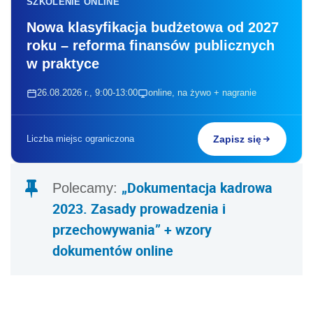
SZKOLENIE ONLINE
Nowa klasyfikacja budżetowa od 2027
roku – reforma finansów publicznych
w praktyce
26.08.2026 r., 9:00-13:00
online, na żywo + nagranie
Liczba miejsc ograniczona
Zapisz się
„Dokumentacja kadrowa
Polecamy:
2023. Zasady prowadzenia i
przechowywania” + wzory
dokumentów online